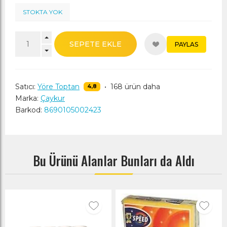
STOKTA YOK
SEPETE EKLE
PAYLAS
Satıcı:
Yöre Toptan
•
168 ürün daha
4,8
Marka:
Çaykur
Barkod:
8690105002423
Bu Ürünü Alanlar Bunları da Aldı