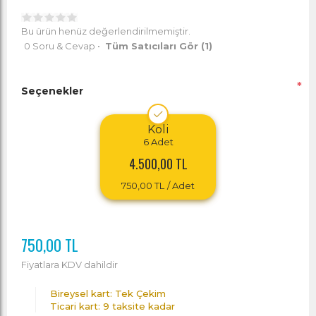
Bu ürün henüz değerlendirilmemiştir.
0 Soru & Cevap
•
Tüm Satıcıları Gör
(1)
*
Seçenekler
Koli
6
Adet
4.500,00 TL
750,00 TL
/ Adet
750,00 TL
Fiyatlara KDV dahildir
Bireysel kart: Tek Çekim
Ticari kart: 9 taksite kadar