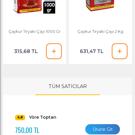
Çaykur Tiryaki Çayı 1000 Gr
Çaykur Tiryaki Çayı 2 Kg
315,68 TL
631,47 TL
TÜM SATICILAR
Yöre Toptan
4,8
750,00 TL
Ürüne Git