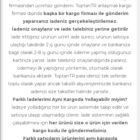
firmasından ücretsiz gönderin. ToptanTR anlaşmalı kargo
firması dışında
başka bir kargo firması ile gönderim
yaparsanız iadeniz gerçekeleştirilemez.
İadeniz onaylanır ve iade talebiniz yerine getirilir
İade ettiğiniz ürünün ücret iade süreci, ürünün satıcıya
ulaştığı takdirde 2 iş günü içinde onaylanır ve bankanıza
bağlı olarak 2-8 iş günü içinde ödeme yapmış olduğunuz
kartınıza yansır. İade talebiniz onaylandığında paranız,
ödemeyi ilk yaptığınız yöntemle, otomatik olarak
bankanıza aktarılır. ToptanTR para idenizi tek seferde
toplu olarak yapar ancak taksitli alışverişlerinizde bankanız
iadenizi size taksitler halinde yansıtır.
Farklı İadelerimi Aynı Kargoda Yollayabilir miyim?
İadeye yolladığınız her bir ürün sistemde takip edilir ve
satıcıya ulaşıp ulaşmadığı izlenir. İade sisteminin sağlıklı
çalışabilmesi için
her ürünü size o ürün için verilen
kargo kodu ile göndermelisiniz
.
Farklı satıcıların ürünlerini aynı kargoyla