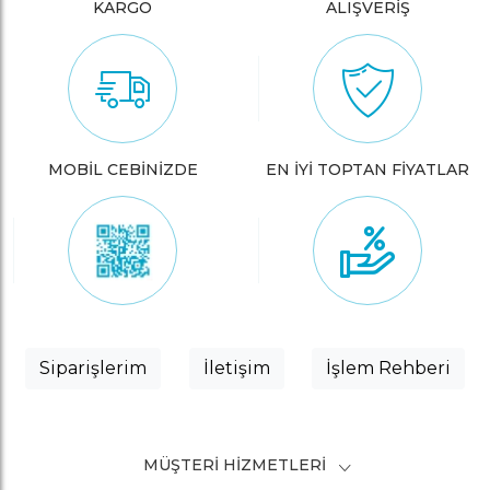
KARGO
ALIŞVERİŞ
MOBİL CEBİNİZDE
EN İYİ TOPTAN FİYATLAR
Siparişlerim
İletişim
İşlem Rehberi
MÜŞTERI HIZMETLERI