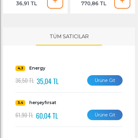
36,91 TL
770,86 TL
TÜM SATICILAR
Energy
4,3
35,04 TL
36,50 TL
Ürüne Git
herşeyfırsat
3,4
60,04 TL
61,90 TL
Ürüne Git