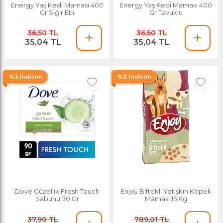
Energy Yaş Kedi Maması 400
Energy Yaş Kedi Maması 400
Gr Sığır Etli
Gr Tavuklu
36,50 TL
36,50 TL
35,04 TL
35,04 TL
%3 İndirim
%2 İndirim
Dove Güzellik Fresh Touch
Enjoy Biftekli Yetişkin Köpek
Sabunu 90 Gr
Maması 15 Kg
37,90 TL
789,01 TL