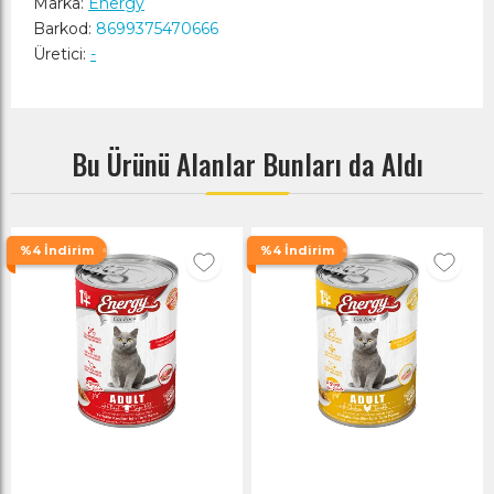
Marka:
Energy
Barkod:
8699375470666
Üretici:
-
Bu Ürünü Alanlar Bunları da Aldı
%4 İndirim
%4 İndirim