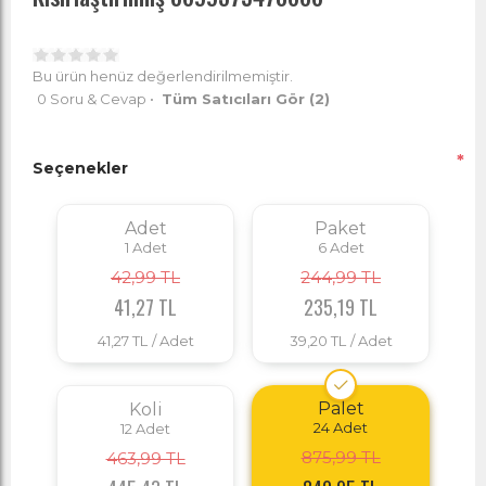
Bu ürün henüz değerlendirilmemiştir.
0 Soru & Cevap
•
Tüm Satıcıları Gör
(2)
*
Seçenekler
Adet
Paket
1
Adet
6
Adet
42,99 TL
244,99 TL
41,27 TL
235,19 TL
41,27 TL
/ Adet
39,20 TL
/ Adet
Palet
Koli
24
Adet
12
Adet
875,99 TL
463,99 TL