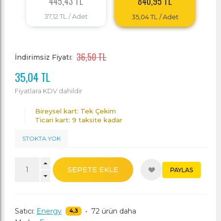
445,43 TL
840,95 TL
37,12 TL
/ Adet
35,04 TL
/ Adet
36,50 TL
İndirimsiz Fiyatı:
35,04 TL
Fiyatlara KDV dahildir
Bireysel kart: Tek Çekim
Ticari kart: 9 taksite kadar
STOKTA YOK
SEPETE EKLE
PAYLAS
Satıcı:
Energy
•
72 ürün daha
4,3