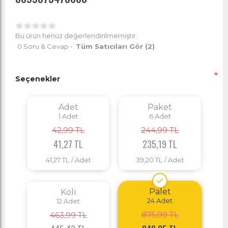
Bu ürün henüz değerlendirilmemiştir.
0 Soru & Cevap
•
Tüm Satıcıları Gör
(2)
*
Seçenekler
Adet
Paket
1
Adet
6
Adet
42,99 TL
244,99 TL
41,27 TL
235,19 TL
41,27 TL
/ Adet
39,20 TL
/ Adet
Palet
Koli
24
Adet
12
Adet
875,99 TL
463,99 TL