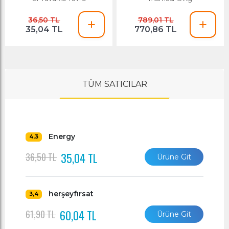
36,50 TL
789,01 TL
35,04 TL
770,86 TL
TÜM SATICILAR
Energy
4,3
35,04 TL
36,50 TL
Ürüne Git
herşeyfırsat
3,4
60,04 TL
61,90 TL
Ürüne Git