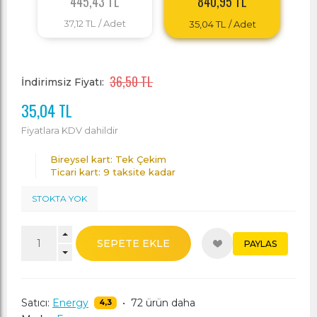
445,43 TL
840,95 TL
37,12 TL
/ Adet
35,04 TL
/ Adet
36,50 TL
İndirimsiz Fiyatı:
35,04 TL
Fiyatlara KDV dahildir
Bireysel kart: Tek Çekim
Ticari kart: 9 taksite kadar
STOKTA YOK
SEPETE EKLE
PAYLAS
Satıcı:
Energy
•
72 ürün daha
4,3