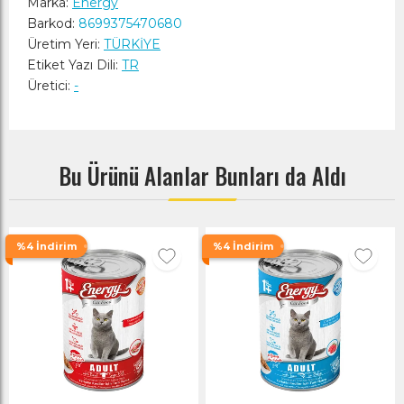
Marka:
Energy
Barkod:
8699375470680
Üretim Yeri:
TÜRKİYE
Etiket Yazı Dili:
TR
Üretici:
-
Bu Ürünü Alanlar Bunları da Aldı
%4 İndirim
%4 İndirim