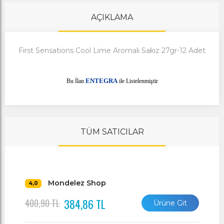
AÇIKLAMA
First Sensations Cool Lime Aromalı Sakız 27gr-12 Adet
E
Bu İlan
NTEGRA
ile Listelenmiştir
TÜM SATICILAR
Mondelez Shop
4,0
384,86 TL
400,90 TL
Ürüne Git