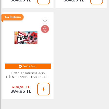
384,86 TL
384,86 TL
%4 İndirim
En Çok Satan
First Sensations Berry
Hibisküs Aromalı Sakız 27gr-
12 Adet
400,90 TL
384,86 TL