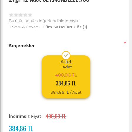
Bu ürün henüz değerlendirilmemiştir.
1 Soru & Cevap
•
Tüm Satıcıları Gör
(1)
*
Seçenekler
Adet
1
Adet
400,90 TL
384,86 TL
384,86 TL
/ Adet
400,90 TL
İndirimsiz Fiyatı:
384,86 TL