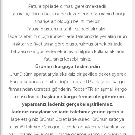
Fatura tipi iade olması gerekmektedir.
Fatura açıklama bölümüne düzenlenen faturanın hangi
siparişe ait olduğu belirtilmelidir.
Fatura oluşturma tarihi güncel olmalıdır.
İade talebinizi oluştururken iade talebinizde yer alan ürün
miktar ve fiyatlarına göre oluşturulmuş örnek bir iade
faturası size gösterilecektir, aynı bilgileri kullanarak iade
faturanızı kesebilirsiniz.
Ürünleri kargoya teslim edin
Ürünü tüm aparatlarıyla eksiksiz bir şekilde paketleyerek
kargo kodunuzun ait olduğu ToptanTR anlaşmalı kargo
firmasından ücretsiz gönderin. ToptanTR anlaşmalı kargo
firması dışında
başka bir kargo firması ile gönderim
yaparsanız iadeniz gerçekeleştirilemez.
İadeniz onaylanır ve iade talebiniz yerine getirilir
İade ettiğiniz ürünün ücret iade süreci, ürünün satıcıya
ulaştığı takdirde 2 iş günü içinde onaylanır ve bankanıza
bağlı olarak 2-8 iş günü içinde ödeme yapmış olduğunuz