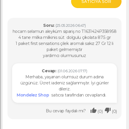
SATICIYA SOR
Soru:
(25.05.2026 06:47)
hocam selamun aleyküm sipariş no T1631424P358958
4 tane milka milkinis süt dolgulu çikolata 87.5 gr
1 paket first sensations çilek aromalı sakız 27 Gr 12 li
paket gelmemiştir
yardımcı olurmusunuz
Cevap:
(01.06.2026 07:17)
Merhaba, yaşanan olumsuz durum adına
üzgünüz. Ücret iadeniz sağlanmıştır. İyi günler
dileriz.
Mondelez Shop
satıcısı tarafından cevaplandı.
Bu cevap faydalı mı?
(0)
(0)