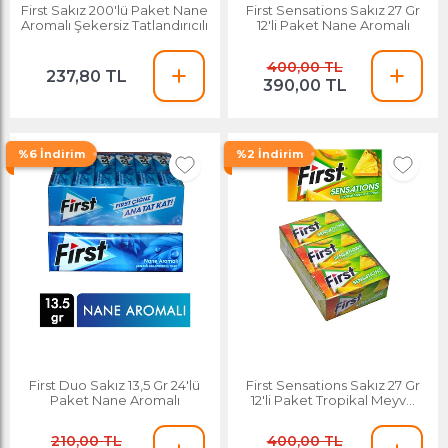
First Sakız 200'lü Paket Nane
First Sensations Sakız 27 Gr
Aromalı Şekersiz Tatlandırıcılı
12'li Paket Nane Aromalı
400,00 TL
237,80 TL
390,00 TL
%6 İndirim
%2 İndirim
First Duo Sakız 13,5 Gr 24'lü
First Sensations Sakız 27 Gr
Paket Nane Aromalı
12'li Paket Tropikal Meyve
Aromalı
210,00 TL
400,00 TL