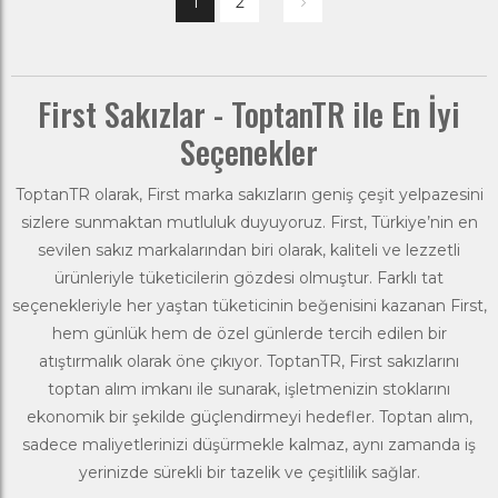
1
2
First Sakızlar - ToptanTR ile En İyi
Seçenekler
ToptanTR
olarak,
First
marka sakızların geniş çeşit yelpazesini
sizlere sunmaktan mutluluk duyuyoruz. First, Türkiye’nin en
sevilen sakız markalarından biri olarak, kaliteli ve lezzetli
ürünleriyle tüketicilerin gözdesi olmuştur. Farklı tat
seçenekleriyle her yaştan tüketicinin beğenisini kazanan First,
hem günlük hem de özel günlerde tercih edilen bir
atıştırmalık
olarak öne çıkıyor. ToptanTR, First sakızlarını
toptan alım imkanı ile sunarak, işletmenizin stoklarını
ekonomik bir şekilde güçlendirmeyi hedefler. Toptan alım,
sadece maliyetlerinizi düşürmekle kalmaz, aynı zamanda iş
yerinizde sürekli bir tazelik ve çeşitlilik sağlar.