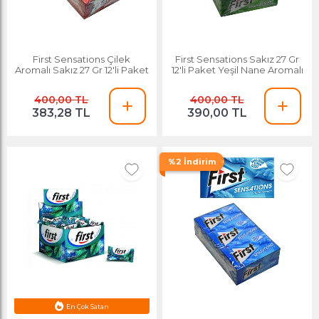
First Sensations Çilek
First Sensations Sakız 27 Gr
Aromalı Sakız 27 Gr 12'li Paket
12'li Paket Yeşil Nane Aromalı
400,00 TL
400,00 TL
383,28 TL
390,00 TL
%2 İndirim
Esnafa Özel Fiyat
En Çok Satan