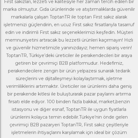
First sakızları, lezzeti ve kalitesiyle her zaman tercih edilen bir
marka olmuştur.
Gıda
ürünlerinde ve
atıştırmalıklar
da güvenilir
markalarla çalışan ToptanTR ile
toptan
First sakız
alarak
işletmenizi güçlendirin, en ucuz First sakız fırsatlarıyla tasarruf
edin ve indirimli First sakız seçeneklerimizi keşfedin. Müşteri
memnuniyetini artıracak bu lezzetli ürünleri kaçırmayın! Hızlı
ve güvenilir hizmetimizle yanınızdayız; hemen sipariş verin!
ToptanTR, Türkiye’deki üreticiler ile perakendecileri bir araya
getiren bir çevrimiçi B2B platformudur. Hedefimiz,
perakendecilere zengin bir ürün yelpazesi sunarak tedarik
süreçlerini ve dijitalleşmeyi kolaylaştırmak, işletme
verimliliklerini artırmaktır. Üreticiler ise ürünlerini daha geniş
bir perakende kitlesi ile buluşturarak pazar paylarını artırma
fırsatı elde ediyor. 100 binden fazla bakkal, market,benzin
istasyonu ve diğer esnaf, ToptanTR ile uygun fiyatlarla
ürünlerini kolayca temin edebilir.Türkiye’nin önde gelen
çevrimiçi B2B pazaryeri ToptanTR, First sakız çeşitleriyle
işletmelerin ihtiyaçlarını karşılamak için ideal bir çözüm