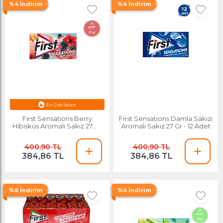
%4 İndirim
%4 İndirim
Esnafa Özel Fiyat
En Çok Satan
First Sensations Berry
First Sensations Damla Sakızı
Hibisküs Aromalı Sakız 27gr-
Aromalı Sakız 27 Gr - 12 Adet
12 Adet
400,90 TL
400,90 TL
384,86 TL
384,86 TL
%6 İndirim
%4 İndirim