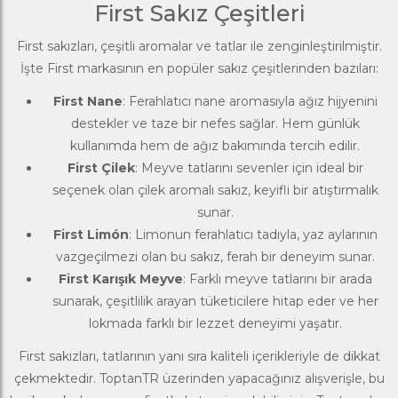
First Sakız Çeşitleri
First sakızları, çeşitli aromalar ve tatlar ile zenginleştirilmiştir.
İşte First markasının en popüler sakız çeşitlerinden bazıları:
First Nane
: Ferahlatıcı nane aromasıyla ağız hijyenini
destekler ve taze bir nefes sağlar. Hem günlük
kullanımda hem de ağız bakımında tercih edilir.
First Çilek
: Meyve tatlarını sevenler için ideal bir
seçenek olan çilek aromalı sakız, keyifli bir atıştırmalık
sunar.
First Limón
: Limonun ferahlatıcı tadıyla, yaz aylarının
vazgeçilmezi olan bu sakız, ferah bir deneyim sunar.
First Karışık Meyve
: Farklı meyve tatlarını bir arada
sunarak, çeşitlilik arayan tüketicilere hitap eder ve her
lokmada farklı bir lezzet deneyimi yaşatır.
First sakızları, tatlarının yanı sıra kaliteli içerikleriyle de dikkat
çekmektedir. ToptanTR üzerinden yapacağınız alışverişle, bu