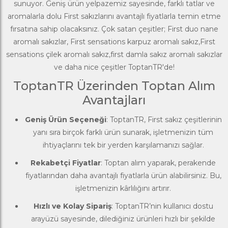
sunuyor. Geniş ürün yelpazemiz sayesinde, farklı tatlar ve
aromalarla dolu First sakızlarını avantajlı fiyatlarla temin etme
fırsatına sahip olacaksınız. Çok satan çeşitler; First duo nane
aromalı sakızlar, First sensations karpuz aromalı sakız,First
sensations çilek aromalı sakız,first damla sakız aromalı sakızlar
ve daha nice çeşitler ToptanTR'de!
ToptanTR Üzerinden Toptan Alım
Avantajları
Geniş Ürün Seçeneği
: ToptanTR, First sakız çeşitlerinin
yanı sıra birçok farklı ürün sunarak, işletmenizin tüm
ihtiyaçlarını tek bir yerden karşılamanızı sağlar.
Rekabetçi Fiyatlar
: Toptan alım yaparak, perakende
fiyatlarından daha avantajlı fiyatlarla ürün alabilirsiniz. Bu,
işletmenizin kârlılığını artırır.
Hızlı ve Kolay Sipariş
: ToptanTR’nin kullanıcı dostu
arayüzü sayesinde, dilediğiniz ürünleri hızlı bir şekilde