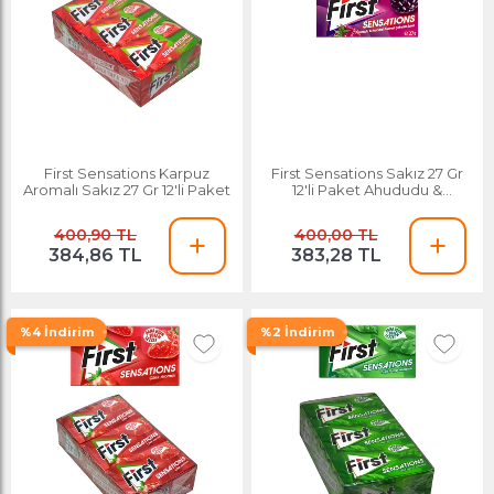
First Sensations Karpuz
First Sensations Sakız 27 Gr
Aromalı Sakız 27 Gr 12'li Paket
12'li Paket Ahududu &
Karadut Aromalı
400,90 TL
400,00 TL
384,86 TL
383,28 TL
%4 İndirim
%2 İndirim