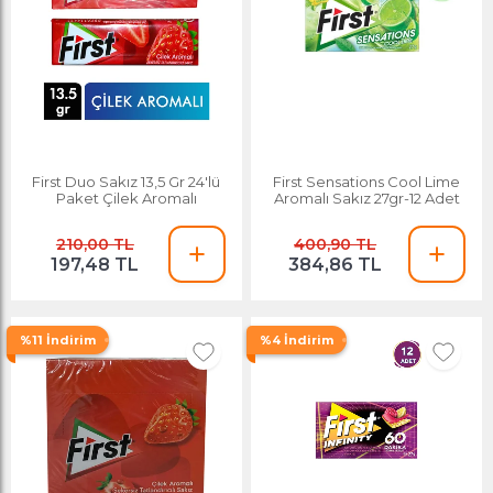
First Duo Sakız 13,5 Gr 24'lü
First Sensations Cool Lime
Paket Çilek Aromalı
Aromalı Sakız 27gr-12 Adet
210,00 TL
400,90 TL
197,48 TL
384,86 TL
%11 İndirim
%4 İndirim