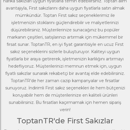
harika sakızları uygun fiyatlarla temin edebilirsiniz. Toptan alım
avantajıyla, First sakızlarını daha uygun fiyatlarla satın almak
mümkündür. Toptan First
sakız
seçeneklerimiz ile
işletmenizin stoklarını güçlendirebilir ve maliyetlerinizi
düşürebilirsiniz. Müşterilerinize sunacağınız bu popüler
markanın çeşitleri, satışlarınızı artırmak için mükemmel bir
fırsat sunar. ToptanTR, en iyi fiyat garantisiyle en ucuz First
sakız seçeneklerini sizlerle buluşturuyor. Kaliteyi uygun
fiyatlarla bir araya getirerek, işletmenizin karlılığını artırmayı
hedefliyoruz. Müşterilerinizi memnun etmek için, uygun
fiyatlı sakızlar sunarak rekabetçi bir avantaj elde edebilirsiniz.
ToptanTR’de her zaman cazip kampanyalar ve fırsatlar
sunuyoruz. İndirimli First sakız seçenekleri ile hem bütçenizi
koruyabilir hem de müşterilerinize en kaliteli ürünleri
sunabilirsiniz. Bu fırsatları kaçırmamak için hemen sipariş
verin!
ToptanTR'de First Sakızlar