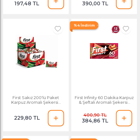
197,48 TL
390,00 TL
%4 İndirim
First Sakız 200'lü Paket
First Infinity 60 Dakika Karpuz
Karpuz Aromalı Şekersiz
& Şeftali Aromalı Şekersiz
Tatlandırıcılı
Sakız - 12 Adet
400,90 TL
229,80 TL
384,86 TL