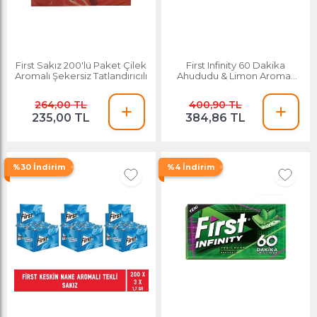
First Sakız 200'lü Paket Çilek
First Infinity 60 Dakika
Aromalı Şekersiz Tatlandırıcılı
Ahududu & Limon Aromalı
Şekersiz Sakız - 12 Adet
264,00 TL
400,90 TL
235,00 TL
384,86 TL
%30 İndirim
%4 İndirim