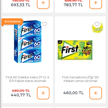
750,00 TL
854,90 TL
693,33 TL
783,77 TL
%4 İndirim
First 60 Dakika Sakız 27 Gr X
First Sensatıons 27gr 12li
12'li Paket Nane Aromalı
Misket Limon Aromalı
460,00 TL
460,00 TL
440,77 TL