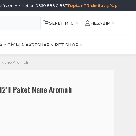
Müşteri Hizmetleri 0850 888 0 887
ToptanTR'de Satış Yap
SEPETIM (
0
)
HESABIM
K
GİYİM & AKSESUAR
PET SHOP
et Nane Aromalı
 12'li Paket Nane Aromalı