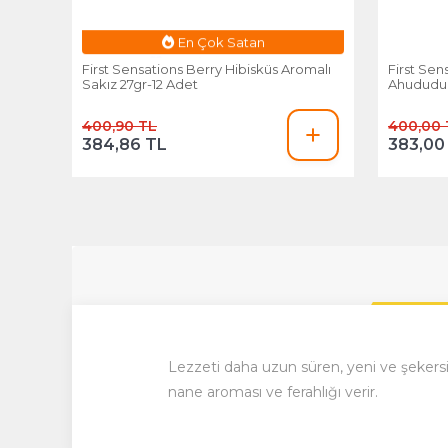
Esnafa Özel Fiyat
First Sensations Berry Hibisküs Aromalı
First Sens
Sakız 27gr-12 Adet
Ahududu 
400,90 TL
400,00 
384,86 TL
383,00
Lezzeti daha uzun süren, yeni ve şekersiz
nane aroması ve ferahlığı verir.