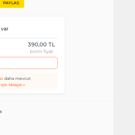
PAYLAS
 var
390,00 TL
birim fiyat
t
cı
daha mevcut
için tıklayın
a