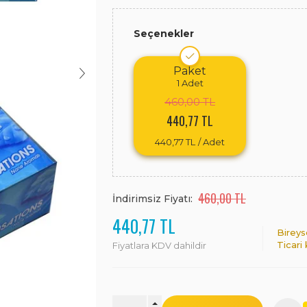
Seçenekler
Paket
1
Adet
460,00 TL
440,77 TL
440,77 TL
/ Adet
460,00 TL
İndirimsiz Fiyatı:
440,77 TL
Bireys
Ticari
Fiyatlara KDV dahildir