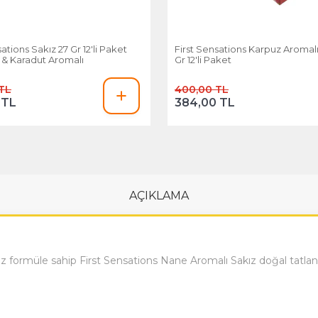
ations Sakız 27 Gr 12'li Paket
First Sensations Karpuz Aromalı
& Karadut Aromalı
Gr 12'li Paket
TL
400,00 TL
 TL
384,00 TL
AÇIKLAMA
 formüle sahip First Sensations Nane Aromalı Sakız doğal tatlandır