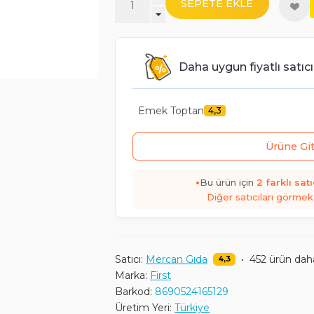
SEPETE EKLE
Daha uygun fiyatlı satıcı
Emek Toptan
4,3
Ürüne Gi
•
Bu ürün için
2
farklı satı
Diğer satıcıları görmek 
Satıcı:
Mercan Gıda
•
452 ürün dah
4,3
Marka:
First
Barkod:
8690524165129
Üretim Yeri:
Türkiye