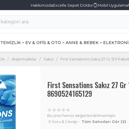
Hakkımızda
Excelle Sepet Doldur
Mobil Uygulama
TEMİZLİK
EV & OFİS & OTO
ANNE & BEBEK
ELEKTRONİ
DA
/
Atıştırmalıklar
/
Sakız
/
First Sensations Sakız 27 Gr 12'li Pak
First Sensations Sakız 27 Gr
8690524165129
Bu ürün henüz değerlendirilmemiştir.
0 Soru & Cevap
•
Tüm Satıcıları Gör
(2)