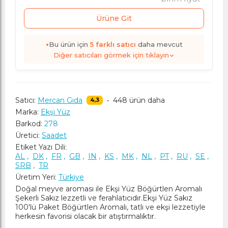
Ürüne Git
•
Bu ürün için
5
farklı satıcı
daha mevcut
Diğer satıcıları görmek için tıklayın
Satıcı:
Mercan Gıda
•
448 ürün daha
4,3
Marka:
Ekşi Yüz
Barkod:
278
Üretici:
Saadet
Etiket Yazı Dili:
AL
,
DK
,
FR
,
GB
,
IN
,
KS
,
MK
,
NL
,
PT
,
RU
,
SE
,
SRB
,
TR
Üretim Yeri:
Türkiye
Doğal meyve aroması ile Ekşi Yüz Böğürtlen Aromalı
Şekerli Sakız lezzetli ve ferahlatıcıdır.Ekşi Yüz Sakız
100'lü Paket Böğürtlen Aromalı, tatlı ve ekşi lezzetiyle
herkesin favorisi olacak bir atıştırmalıktır.