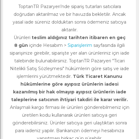
ToptanTR Pazaryeri’nde sipariş tutarları satıcılara
doğrudan aktarılmaz ve bir havuzda bekletilir. Ancak
yasal iade süreniz dolduktan sonra ödemeniz satıcıya
aktarılır.
Ürünleri
teslim aldığınız tarihten itibaren en geç
8 gün
içinde Hesabım >
Siparişlerim
sayfasında ilgili
siparişinize girebilir, siparişte yer alan ürünleriniz için iade
talebinde bulunabilirsiniz. ToptanTR Pazaryeri "Ticari
Nitelikli Satış Sözleşmesi" hükümlerin göre satış ve iade
işlemlerini yürütmektedir.
Türk Ticaret Kanunu
hükümlerine göre ayıpsız ürünlerin iadesi
kazanılmış bir hak olmayıp ayıpsız ürünlerin iade
taleplerine satıcının ihtiyari takdiri ile karar verilir.
Anlaşmalı kargo firması ile ürünleri gönderebilmeniz için
üretilen kodu kullanarak ürünleri satıcıya geri
gönderebilirsiniz. Ürünler satıcıya geri ulaştıktan sonra
para iadeniz yapılır. Bankanızın ödemeyi hesabınıza
yansıtması birkaç gün sürebilir.