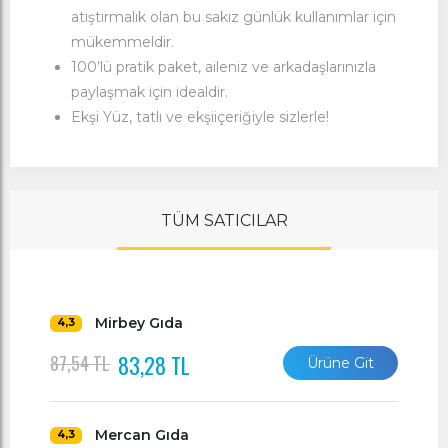
atıştırmalık olan bu sakız günlük kullanımlar için
mükemmeldir.
100’lü pratik paket, aileniz ve arkadaşlarınızla
paylaşmak için idealdir.
Ekşi Yüz, tatlı ve ekşiiçeriğiyle sizlerle!
TÜM SATICILAR
Mirbey Gıda
4,3
83,28 TL
87,54 TL
Ürüne Git
Mercan Gıda
4,3