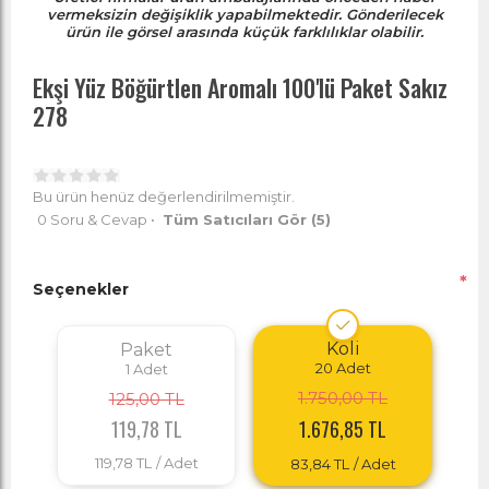
vermeksizin değişiklik yapabilmektedir. Gönderilecek
ürün ile görsel arasında küçük farklılıklar olabilir.
Ekşi Yüz Böğürtlen Aromalı 100'lü Paket Sakız
278
Bu ürün henüz değerlendirilmemiştir.
0 Soru & Cevap
•
Tüm Satıcıları Gör
(5)
*
Seçenekler
Koli
Paket
20
Adet
1
Adet
1.750,00 TL
125,00 TL
119,78 TL
1.676,85 TL
119,78 TL
/ Adet
83,84 TL
/ Adet