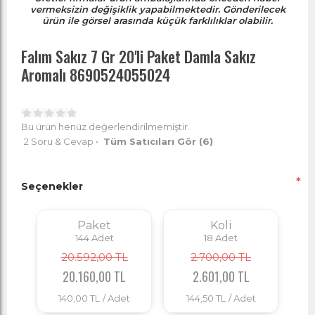
vermeksizin değişiklik yapabilmektedir. Gönderilecek
ürün ile görsel arasında küçük farklılıklar olabilir.
Falım Sakız 7 Gr 20'li Paket Damla Sakız
Aromalı 8690524055024
Bu ürün henüz değerlendirilmemiştir.
2 Soru & Cevap
•
Tüm Satıcıları Gör
(6)
*
Seçenekler
Paket
Koli
144
Adet
18
Adet
20.592,00 TL
2.700,00 TL
20.160,00 TL
2.601,00 TL
140,00 TL
/ Adet
144,50 TL
/ Adet