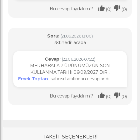
Bu cevap faydalı mı?
(0)
(0)
Soru:
(21.06.2026 13:00)
skt nedir acaba
Cevap:
(22.06.2026 07:22)
MERHABALAR ÜRÜNÜMÜZÜN SON
KULLANMA TARİHİ 06/09/2027 DİR .
Emek Toptan
satıcısı tarafından cevaplandı.
Bu cevap faydalı mı?
(0)
(0)
TAKSİT SEÇENEKLERİ