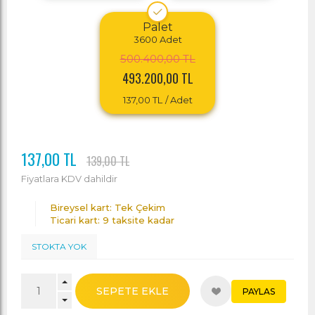
Palet
3600
Adet
500.400,00 TL
493.200,00 TL
137,00 TL
/ Adet
137,00 TL
139,00 TL
Fiyatlara KDV dahildir
Bireysel kart: Tek Çekim
Ticari kart: 9 taksite kadar
STOKTA YOK
SEPETE EKLE
PAYLAS