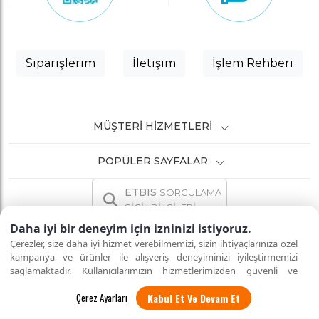
Siparişlerim
İletişim
İşlem Rehberi
MÜŞTERI HIZMETLERI
POPÜLER SAYFALAR
ETBIS
SORGULAMA
SİCİL BİLGİLERİ
Daha iyi bir deneyim için izninizi istiyoruz.
Çerezler, size daha iyi hizmet verebilmemizi, sizin ihtiyaçlarınıza özel
kampanya ve ürünler ile alışveriş deneyiminizi iyileştirmemizi
sağlamaktadır. Kullanıcılarımızın hizmetlerimizden güvenli ve
İNTERNETTE GÜVENLİ ALIŞVERİŞ
Tüm hakları saklıdır.
eksiksiz şekilde faydalanmalarını sağlamak amacıyla sitemizi
Kabul Et Ve Devam Et
kullanan kişilerin gizliliğini korumayı önemsiyoruz. "Kabul Et"
seçeneği ile tüm çerezleri kabul edebilirsiniz veya
"Çerez Ayarları"