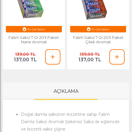
Esnafa Özel Fiyat
Esnafa Özel Fiyat
En Çok Satan
En Çok Satan
Falım Sakız 7 Gr 20'li Paket
Falım Sakız 7 Gr 20'li Paket
Nane Aromalı
Çilek Aromalı
139,00 TL
139,00 TL
137,00 TL
137,00 TL
AÇIKLAMA
Doğal damla
sakız
ının lezzetine sahip Falım
Damla Sakızı Aromalı Şekersiz Sakız ile eğlenceli
ve lezzetli sakız çiğne.