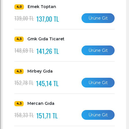
Emek Toptan
4,0
137,00 TL
139,00 TL
Ürüne Git
Gmk Gıda Ticaret
4,3
141,26 TL
148,69 TL
Ürüne Git
Mirbey Gıda
4,3
145,14 TL
152,78 TL
Ürüne Git
Mercan Gıda
4,3
151,71 TL
158,33 TL
Ürüne Git