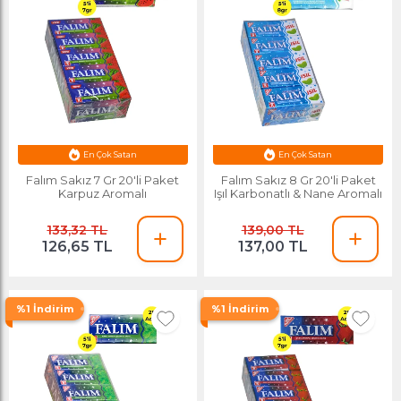
Esnafa Özel Fiyat
Esnafa Özel Fiyat
En Çok Satan
En Çok Satan
Falım Sakız 7 Gr 20'li Paket
Falım Sakız 8 Gr 20'li Paket
Karpuz Aromalı
Işıl Karbonatlı & Nane Aromalı
133,32 TL
139,00 TL
126,65 TL
137,00 TL
%1 İndirim
%1 İndirim