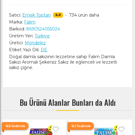
Satıcı:
Emek Toptan
•
734 ürün daha
4,0
Marka:
Falım
Barkod:
8690524055024
Üretim Yeri:
Türkiye
Üretici:
Mondelez
Etiket Yazı Dili:
DE
Doğal damla sakızının lezzetine sahip Falım Damla
Sakızı Aromalı Şekersiz Sakız ile eğlenceli ve lezzetli
sakız çiğne.
Bu Ürünü Alanlar Bunları da Aldı
%5 İndirim
%1 İndirim