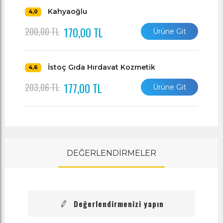
Kahyaoğlu
4,0
170,00 TL
200,00 TL
Ürüne Git
İstoç Gıda Hırdavat Kozmetik
4,6
177,00 TL
203,06 TL
Ürüne Git
DEĞERLENDİRMELER
Değerlendirmenizi yapın