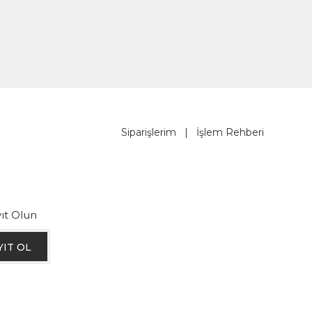
Siparişlerim
|
İşlem Rehberi
ıt Olun
YIT OL