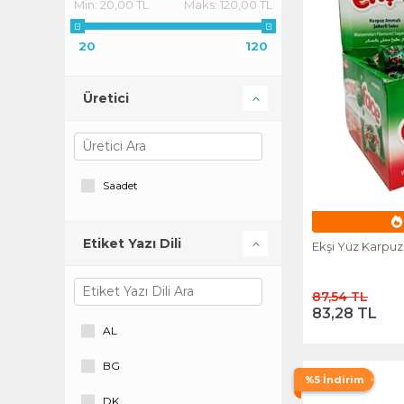
Min:
20,00 TL
Maks:
120,00 TL
20
120
Üretici
Saadet
E
Etiket Yazı Dili
Ekşi Yüz Karpuz
87,54 TL
83,28 TL
AL
BG
%5 İndirim
DK