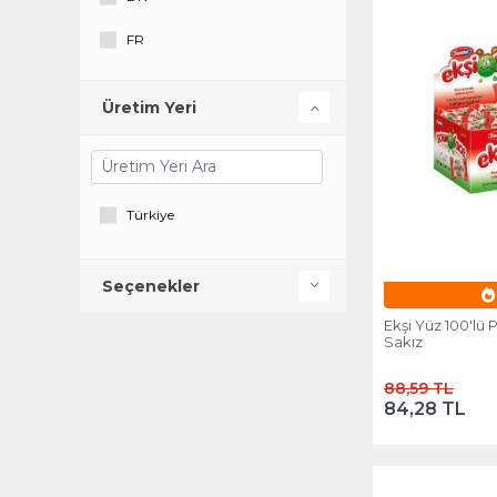
FR
GB
Üretim Yeri
IN
KS
MK
Türkiye
NL
Seçenekler
E
PT
Ekşi Yüz 100'lü 
Sakız
RO
RU
88,59 TL
84,28 TL
SE
SRB