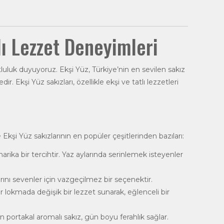
lı Lezzet Deneyimleri
luluk duyuyoruz. Ekşi Yüz, Türkiye’nin en sevilen sakız
r. Ekşi Yüz sakızları, özellikle ekşi ve tatlı lezzetleri
e Ekşi Yüz sakızlarının en popüler çeşitlerinden bazıları:
harika bir tercihtir. Yaz aylarında serinlemek isteyenler
ını sevenler için vazgeçilmez bir seçenektir.
her lokmada değişik bir lezzet sunarak, eğlenceli bir
olan portakal aromalı sakız, gün boyu ferahlık sağlar.