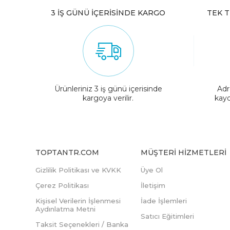
3 İŞ GÜNÜ İÇERİSİNDE KARGO
TEK T
Ürünleriniz 3 iş günü içerisinde
Adr
kargoya verilir.
kayd
TOPTANTR.COM
MÜŞTERI HIZMETLERI
Gizlilik Politikası ve KVKK
Üye Ol
Çerez Politikası
İletişim
Kişisel Verilerin İşlenmesi
İade İşlemleri
Aydınlatma Metni
Satıcı Eğitimleri
Taksit Seçenekleri / Banka