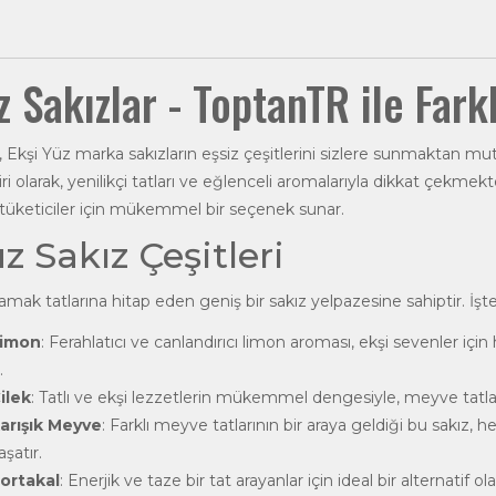
z Sakızlar - ToptanTR ile Fark
, Ekşi Yüz marka sakızların eşsiz çeşitlerini sizlere sunmaktan mut
i olarak, yenilikçi tatları ve eğlenceli aromalarıyla dikkat çekmektedi
 tüketiciler için mükemmel bir seçenek sunar.
z Sakız Çeşitleri
 damak tatlarına hitap eden geniş bir sakız yelpazesine sahiptir. İşt
Limon
: Ferahlatıcı ve canlandırıcı limon aroması, ekşi sevenler için 
.
ilek
: Tatlı ve ekşi lezzetlerin mükemmel dengesiyle, meyve tatlar
Karışık Meyve
: Farklı meyve tatlarının bir araya geldiği bu sakız, 
şatır.
Portakal
: Enerjik ve taze bir tat arayanlar için ideal bir alternatif 