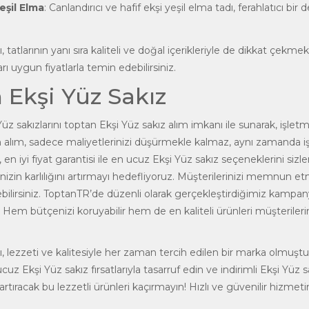
eşil Elma
: Canlandırıcı ve hafif ekşi yeşil elma tadı, ferahlatıcı b
ı, tatlarının yanı sıra kaliteli ve doğal içerikleriyle de dikkat çek
rı uygun fiyatlarla temin edebilirsiniz.
 Ekşi Yüz Sakız
üz sakızlarını
toptan
Ekşi Yüz sakız
alım imkanı ile sunarak, işlet
 alım, sadece maliyetlerinizi düşürmekle kalmaz, aynı zamanda iş yer
en iyi fiyat garantisi ile en ucuz Ekşi Yüz sakız seçeneklerini sizler
nizin karlılığını artırmayı hedefliyoruz. Müşterilerinizi memnun etm
bilirsiniz. ToptanTR’de düzenli olarak gerçekleştirdiğimiz kampany
z. Hem bütçenizi koruyabilir hem de en kaliteli ürünleri müşterileri
rı, lezzeti ve kalitesiyle her zaman tercih edilen bir marka olmuştu
ucuz Ekşi Yüz sakız fırsatlarıyla tasarruf edin ve indirimli Ekşi Y
tıracak bu lezzetli ürünleri kaçırmayın! Hızlı ve güvenilir hizmeti