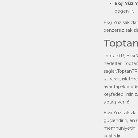
Ekşi Yüz Y
beğenilir.
Ekşi Yüz sakızlar
benzersiz sakızla
Toptan
ToptanTR, Ekşi Y
hedefler. Toptan
sağlar.ToptanTR, 
sunarak, işletme
avantaj elde ede
keşfedebilirsini
sipariş verin!
Ekşi Yüz sakızla
güçlendirin, en 
memnuniyetini ar
keşfedin!