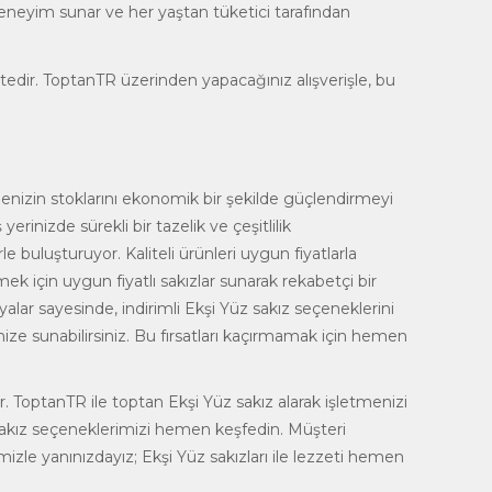
ir deneyim sunar ve her yaştan tüketici tarafından
mektedir. ToptanTR üzerinden yapacağınız alışverişle, bu
menizin stoklarını ekonomik bir şekilde güçlendirmeyi
inizde sürekli bir tazelik ve çeşitlilik
le buluşturuyor. Kaliteli ürünleri uygun fiyatlarla
ek için uygun fiyatlı sakızlar sunarak rekabetçi bir
alar sayesinde, indirimli Ekşi Yüz
sakız
seçeneklerini
nize sunabilirsiniz. Bu fırsatları kaçırmamak için hemen
r. ToptanTR ile toptan Ekşi Yüz sakız alarak işletmenizi
üz sakız seçeneklerimizi hemen keşfedin. Müşteri
mizle yanınızdayız; Ekşi Yüz sakızları ile lezzeti hemen