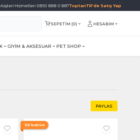
Müşteri Hizmetleri 0850 888 0 887
ToptanTR'de Satış Yap
SEPETIM (
0
)
HESABIM
K
GİYİM & AKSESUAR
PET SHOP
PAYLAS
%5 İndirim