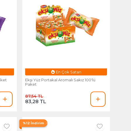
Esnafa Özel Fiyat
aket
Ekşi Yüz Portakal Aromalı Sakız 100'lü
Paket
87,54 TL
83,28 TL
%12 İndirim