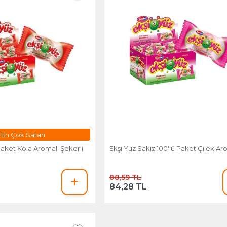
snafa Özel Fiyat
Paket Kola Aromalı Şekerli
Ekşi Yüz Sakız 100'lü Paket Çilek Ar
88,59 TL
84,28 TL