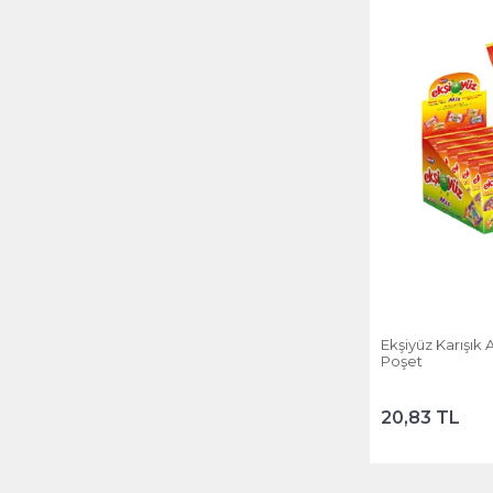
TR
Ekşiyüz Karışık 
Poşet
20,83 TL