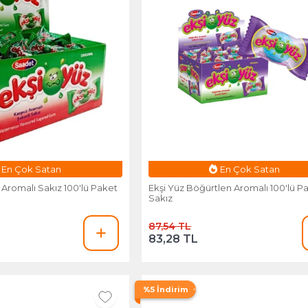
snafa Özel Fiyat
Esnafa Özel Fiyat
 Aromalı Sakız 100'lü Paket
Ekşi Yüz Böğürtlen Aromalı 100'lü P
Sakız
87,54 TL
83,28 TL
%5 İndirim