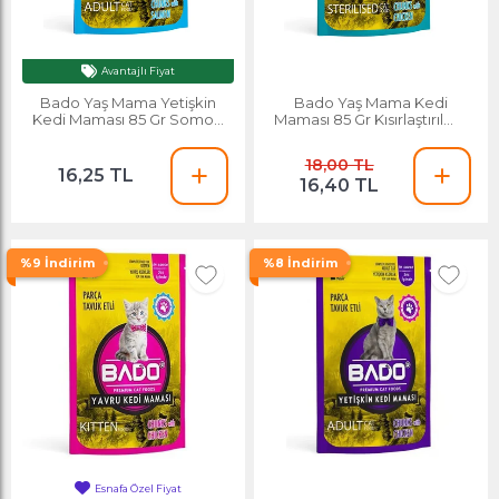
Ayın Yıldızı
Avantajlı Fiyat
Bado Yaş Mama Yetişkin
Bado Yaş Mama Kedi
Kedi Maması 85 Gr Somon
Maması 85 Gr Kısırlaştırılmış
Balıklı
Parça Etli
18,00 TL
16,25 TL
16,40 TL
%9 İndirim
%8 İndirim
En Çok Satan