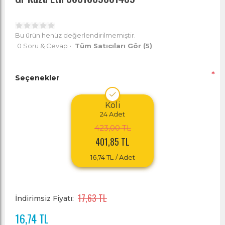
Bu ürün henüz değerlendirilmemiştir.
0 Soru & Cevap
•
Tüm Satıcıları Gör
(5)
*
Seçenekler
Koli
24
Adet
423,00 TL
401,85 TL
16,74 TL
/ Adet
17,63 TL
İndirimsiz Fiyatı:
16,74 TL