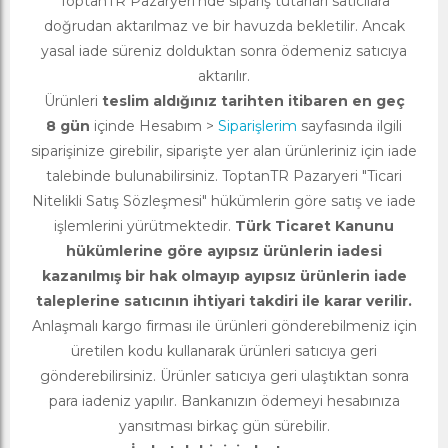
ToptanTR Pazaryeri’nde sipariş tutarları satıcılara
doğrudan aktarılmaz ve bir havuzda bekletilir. Ancak
yasal iade süreniz dolduktan sonra ödemeniz satıcıya
aktarılır.
Ürünleri
teslim aldığınız tarihten itibaren en geç
8 gün
içinde Hesabım >
Siparişlerim
sayfasında ilgili
siparişinize girebilir, siparişte yer alan ürünleriniz için iade
talebinde bulunabilirsiniz. ToptanTR Pazaryeri "Ticari
Nitelikli Satış Sözleşmesi" hükümlerin göre satış ve iade
işlemlerini yürütmektedir.
Türk Ticaret Kanunu
hükümlerine göre ayıpsız ürünlerin iadesi
kazanılmış bir hak olmayıp ayıpsız ürünlerin iade
taleplerine satıcının ihtiyari takdiri ile karar verilir.
Anlaşmalı kargo firması ile ürünleri gönderebilmeniz için
üretilen kodu kullanarak ürünleri satıcıya geri
gönderebilirsiniz. Ürünler satıcıya geri ulaştıktan sonra
para iadeniz yapılır. Bankanızın ödemeyi hesabınıza
yansıtması birkaç gün sürebilir.