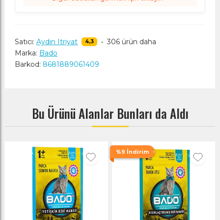
Satıcı:
Aydın Itriyat
•
306 ürün daha
4,3
Marka:
Bado
Barkod:
8681889061409
Bu Ürünü Alanlar Bunları da Aldı
%9 İndirim