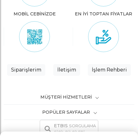
MOBİL CEBİNİZDE
EN İYİ TOPTAN FİYATLAR
Siparişlerim
İletişim
İşlem Rehberi
MÜŞTERI HIZMETLERI
POPÜLER SAYFALAR
ETBIS
SORGULAMA
SİCİL BİLGİLERİ