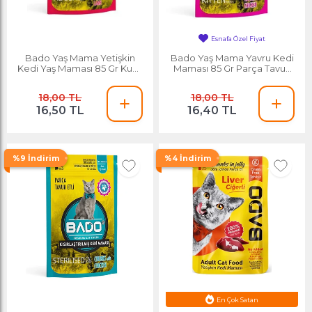
Esnafa Özel Fiyat
Bado Yaş Mama Yetişkin
Bado Yaş Mama Yavru Kedi
Kedi Yaş Maması 85 Gr Kuzu
Maması 85 Gr Parça Tavuk
Etli
Etli
18,00 TL
18,00 TL
16,50 TL
16,40 TL
%9 İndirim
%4 İndirim
En Çok Satan