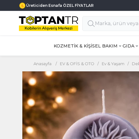
Üreticiden Esnafa ÖZEL FİYATLAR
KOZMETİK & KİŞİSEL BAKIM
GIDA
Anasayfa
/
EV & OFİS & OTO
/
Ev & Yaşam
/
Dek