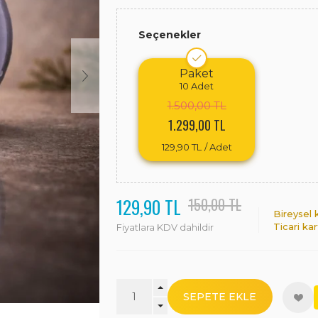
Seçenekler
Paket
10
Adet
1.500,00 TL
1.299,00 TL
129,90 TL
/ Adet
129,90 TL
150,00 TL
Bireysel 
Ticari ka
Fiyatlara KDV dahildir
SEPETE EKLE