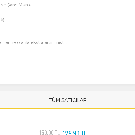
şk ve Şans Mumu
ık)
erine oranla ekstra artırılmıştır.
TÜM SATICILAR
129,90 TL
150,00 TL