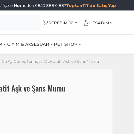
Müşteri Hizmetleri 0850 888 0 887
ToptanTR'de Satış Yap
SEPETIM (
0
)
HESABIM
K
GİYİM & AKSESUAR
PET SHOP
Gri Ay Güneş Tanrıçası Dekoratif Aşk ve Şans Mumu
ratif Aşk ve Şans Mumu