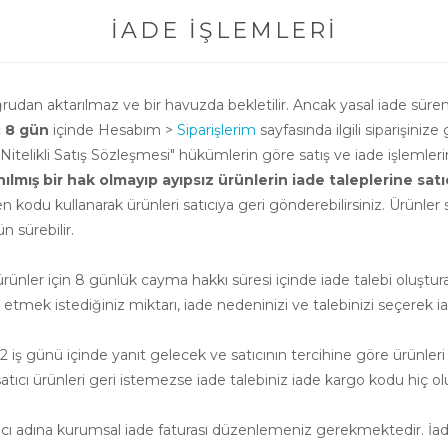
İADE İŞLEMLERI
oğrudan aktarılmaz ve bir havuzda bekletilir. Ancak yasal iade süre
ç 8 gün
içinde Hesabım >
Siparişlerim
sayfasında ilgili siparişinize 
i Nitelikli Satış Sözleşmesi" hükümlerin göre satış ve iade işlemle
ış bir hak olmayıp ayıpsız ürünlerin iade taleplerine satıcının
n kodu kullanarak ürünleri satıcıya geri gönderebilirsiniz. Ürünler sa
 sürebilir.
nler için 8 günlük cayma hakkı süresi içinde iade talebi oluşturab
e etmek istediğiniz miktarı, iade nedeninizi ve talebinizi seçerek ia
 iş günü içinde yanıt gelecek ve satıcının tercihine göre ürünleri
cı ürünleri geri istemezse iade talebiniz iade kargo kodu hiç ol
atıcı adına kurumsal iade faturası düzenlemeniz gerekmektedir. İade