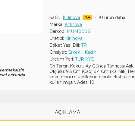
Satıcı:
Kirlinova
•
10 ürün daha
3,4
Marka:
Kirlinova
Barkod:
MUM0006
Üretici:
Kirlinova
Etiket Yazı Dili:
TR
Cinsiyet:
Erkek
,
Kadın
Üretim Yeri:
TÜRKİYE
Gri Tarçın Kokulu Ay Güneş Tanrıçası Aş
 vermeksizin
Ölçüsü: 9,5 Cm (Çap) x 4 Cm (Kalınlık) Re
rsel arasında
koku oranı muadillerine oranla ekstra ar
kullanılmıştır. Adet :10
AÇIKLAMA