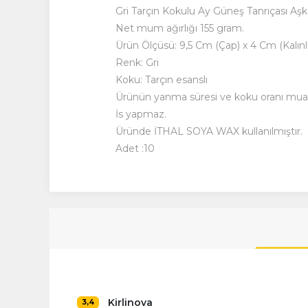
Gri Tarçın Kokulu Ay Güneş Tanrıçası A
Net mum ağırlığı 155 gram.
Ürün Ölçüsü: 9,5 Cm (Çap) x 4 Cm (Kalınl
Renk: Gri
Koku: Tarçın esanslı
Ürünün yanma süresi ve koku oranı muadill
İs yapmaz.
Üründe İTHAL SOYA WAX kullanılmıştır.
Adet :10
Kirlinova
3,4