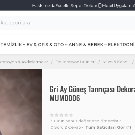
Hakkımızda
Excelle Sepet Doldur
Mobil Uygulama
TEMİZLİK
EV & OFİS & OTO
ANNE & BEBEK
ELEKTRONİ
orasyon & Aydınlatmalar
/
Dekorasyon Ürünleri
/
Mum & Kandil
/
Gri Ay Güneş Tanrıçası Deko
MUM0006
Bu ürün henüz değerlendirilmemiştir.
0 Soru & Cevap
•
Tüm Satıcıları Gör
(1)