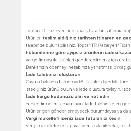
ToptanTR Pazaryeri’nde sipariş tutarları satıcılara d
Ürünleri
teslim aldığınız tarihten itibaren en ge
talebinde bulunabilirsiniz. ToptanTR Pazaryeri "Ticar
hükümlerine göre ayıpsız ürünlerin iadesi kazanılm
kargo firması ile ürünleri gönderebilmeniz için üretile
Bankanızın ödemeyi hesabınıza yansıtması birkaç gün
İade talebinizi oluşturun
Cayma hakkının bulunmadığı ürünler dışındaki tüm ürü
istediğiniz ürünü bulun ve iade oluştura tıklayın. İad
İade kargo kodunuzu alın ve not edin
Yönlendirmeleri tamamlayın. İade talebinize en geç 2
Ürünler geri gönderilemeyecek durumdaysa ya da satı
Vergi mükellefi iseniz iade faturanızı kesin
Vergi mükellefi iseniz para iadenizi alabilmek için s