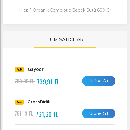
Hipp 1 Organik Combiotic Bebek Sütü 600 Gr
TÜM SATICILAR
Gayoor
4,6
739,91 TL
780,00 TL
Ürüne Git
GrossBirlik
4,3
761,60 TL
781,13 TL
Ürüne Git