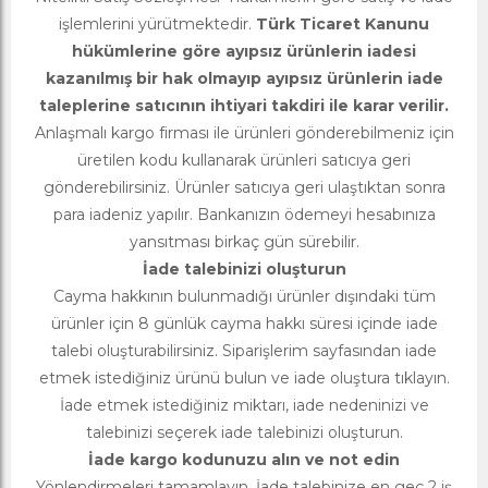
işlemlerini yürütmektedir.
Türk Ticaret Kanunu
hükümlerine göre ayıpsız ürünlerin iadesi
kazanılmış bir hak olmayıp ayıpsız ürünlerin iade
taleplerine satıcının ihtiyari takdiri ile karar verilir.
Anlaşmalı kargo firması ile ürünleri gönderebilmeniz için
üretilen kodu kullanarak ürünleri satıcıya geri
gönderebilirsiniz. Ürünler satıcıya geri ulaştıktan sonra
para iadeniz yapılır. Bankanızın ödemeyi hesabınıza
yansıtması birkaç gün sürebilir.
İade talebinizi oluşturun
Cayma hakkının bulunmadığı ürünler dışındaki tüm
ürünler için 8 günlük cayma hakkı süresi içinde iade
talebi oluşturabilirsiniz. Siparişlerim sayfasından iade
etmek istediğiniz ürünü bulun ve iade oluştura tıklayın.
İade etmek istediğiniz miktarı, iade nedeninizi ve
talebinizi seçerek iade talebinizi oluşturun.
İade kargo kodunuzu alın ve not edin
Yönlendirmeleri tamamlayın. İade talebinize en geç 2 iş