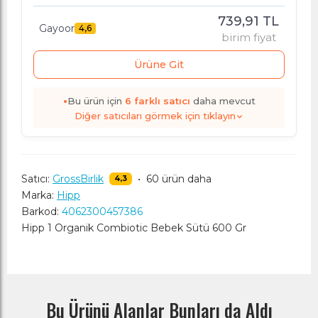
739,91 TL
Gayoor
4,6
birim fiyat
Ürüne Git
•
Bu ürün için
6
farklı satıcı
daha mevcut
Diğer satıcıları görmek için tıklayın
Satıcı:
GrossBirlik
•
60 ürün daha
4,3
Marka:
Hipp
Barkod:
4062300457386
Hipp 1 Organik Combiotic Bebek Sütü 600 Gr
Bu Ürünü Alanlar Bunları da Aldı