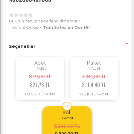
Bu ürün henüz değerlendirilmemiştir.
1 Soru & Cevap
•
Tüm Satıcıları Gör
(6)
*
Seçenekler
Adet
Paket
1
Adet
4
Adet
849,00 TL
3.184,00 TL
827,78 TL
3.104,40 TL
827,78 TL
/ Adet
776,10 TL
/ Adet
Koli
8
Adet
6.249,00 TL