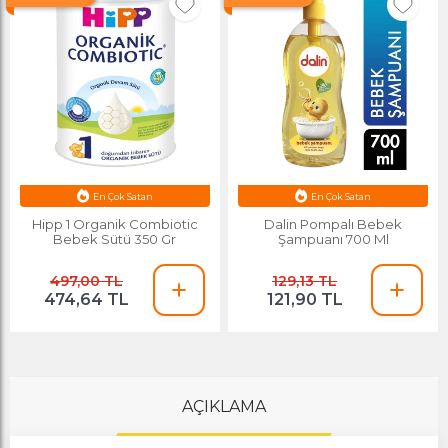
En Çok Satan
En Çok Satan
Esnafa Özel Fiyat
Esnafa Özel Fiyat
Hipp 1 Organik Combiotic
Dalin Pompalı Bebek
Bebek Sütü 350 Gr
Şampuanı 700 Ml
497,00 TL
129,13 TL
474,64 TL
121,90 TL
AÇIKLAMA