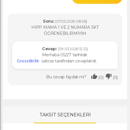
Soru:
(07.03.2026 08:36)
HİPP MAMA 1 VE 2 NUMARA SKT
ÖĞRENEBİLİRMİYİM
Cevap:
(09.03.2026 12:22)
Merhaba 05/27 tarihlidir.
GrossBirlik
satıcısı tarafından cevaplandı.
Bu cevap faydalı mı?
(0)
(0)
TAKSİT SEÇENEKLERİ