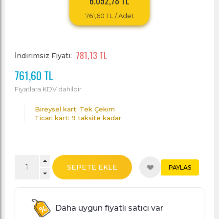
6.092,78 TL
761,60 TL
/ Adet
781,13 TL
İndirimsiz Fiyatı:
761,60 TL
Fiyatlara KDV dahildir
Bireysel kart: Tek Çekim
Ticari kart: 9 taksite kadar
SEPETE EKLE
PAYLAS
Daha uygun fiyatlı satıcı var