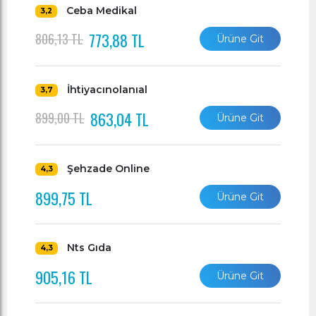
Ceba Medikal
3,2
773,88 TL
806,13 TL
Ürüne Git
İhtiyacınolanıal
3,7
863,04 TL
899,00 TL
Ürüne Git
Şehzade Online
4,3
899,75 TL
Ürüne Git
Nts Gıda
4,3
905,16 TL
Ürüne Git