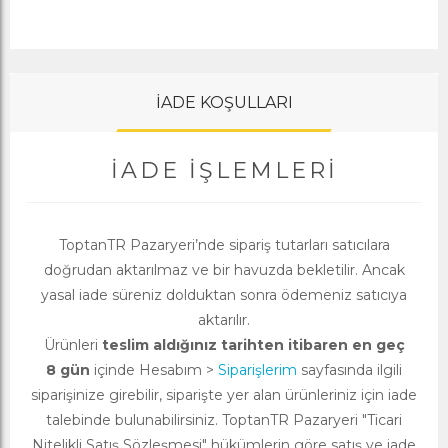
İADE KOŞULLARI
İADE İŞLEMLERI
ToptanTR Pazaryeri’nde sipariş tutarları satıcılara
doğrudan aktarılmaz ve bir havuzda bekletilir. Ancak
yasal iade süreniz dolduktan sonra ödemeniz satıcıya
aktarılır.
Ürünleri
teslim aldığınız tarihten itibaren en geç
8 gün
içinde Hesabım >
Siparişlerim
sayfasında ilgili
siparişinize girebilir, siparişte yer alan ürünleriniz için iade
talebinde bulunabilirsiniz. ToptanTR Pazaryeri "Ticari
Nitelikli Satış Sözleşmesi" hükümlerin göre satış ve iade