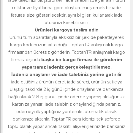
İade talebinizi oluştururken iade talebinizde yer alan ürün
miktar ve fiyatlarına göre oluşturulmuş örnek bir iade
faturası size gösterilecektir, aynı bilgileri kullanarak iade
faturanızı kesebilirsiniz.
Ürünleri kargoya teslim edin
Ürünü tüm aparatlarıyla eksiksiz bir şekilde paketleyerek
kargo kodunuzun ait olduğu ToptanTR anlaşmalı kargo
firmasından ücretsiz gönderin. ToptanTR anlaşmalı kargo
firması dışında
başka bir kargo firması ile gönderim
yaparsanız iadeniz gerçekeleştirilemez.
İadeniz onaylanır ve iade talebiniz yerine getirilir
İade ettiğiniz ürünün ücret iade süreci, ürünün satıcıya
ulaştığı takdirde 2 iş günü içinde onaylanır ve bankanıza
bağlı olarak 2-8 iş günü içinde ödeme yapmış olduğunuz
kartınıza yansır. İade talebiniz onaylandığında paranız,
ödemeyi ilk yaptığınız yöntemle, otomatik olarak
bankanıza aktarılır. ToptanTR para idenizi tek seferde
toplu olarak yapar ancak taksitli alışverişlerinizde bankanız