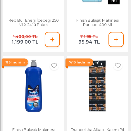
Red Bull Enerji İçeceği 250
Finish Bulaşık Makinesi
Ml X 24'lü Paket
Parlatıcı 400 Ml
1.400,00 TL
111,95 TL
1.199,00 TL
95,94 TL
%3 İndirim
%13 İndirim
Finish Bulaşık Makinesi
Duracell Aa Alkalin Kalem Pil