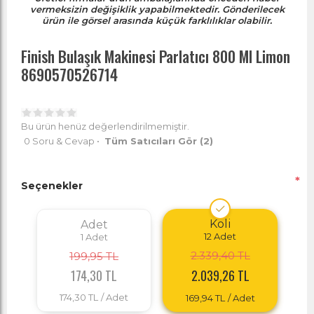
vermeksizin değişiklik yapabilmektedir. Gönderilecek
ürün ile görsel arasında küçük farklılıklar olabilir.
Finish Bulaşık Makinesi Parlatıcı 800 Ml Limon
8690570526714
Bu ürün henüz değerlendirilmemiştir.
0 Soru & Cevap
•
Tüm Satıcıları Gör
(2)
*
Seçenekler
Koli
Adet
12
Adet
1
Adet
2.339,40 TL
199,95 TL
174,30 TL
2.039,26 TL
174,30 TL
/ Adet
169,94 TL
/ Adet