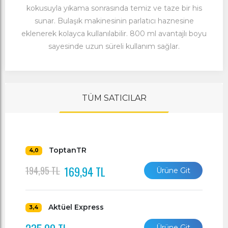
kokusuyla yıkama sonrasında temiz ve taze bir his
sunar. Bulaşık makinesinin parlatıcı haznesine
eklenerek kolayca kullanılabilir. 800 ml avantajlı boyu
sayesinde uzun süreli kullanım sağlar.
TÜM SATICILAR
ToptanTR
4,0
169,94 TL
194,95 TL
Ürüne Git
Aktüel Express
3,4
Ürüne Git