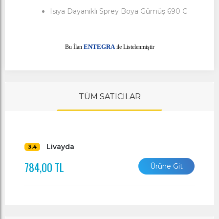
Isıya Dayanıklı Sprey Boya Gümüş 690 C
E
Bu İlan
NTEGRA
ile Listelenmiştir
TÜM SATICILAR
Livayda
3,4
784,00 TL
Ürüne Git