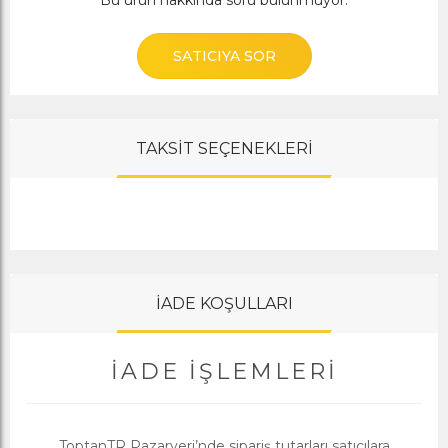
Bu ürün hakkında soru bulunmuyor.
SATICIYA SOR
TAKSİT SEÇENEKLERİ
İADE KOŞULLARI
İADE İŞLEMLERI
ToptanTR Pazaryeri’nde sipariş tutarları satıcılara