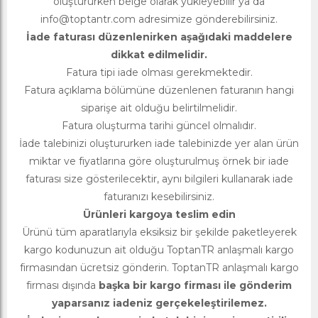
oluştururken belge olarak yükleyebilir ya da
info@toptantr.com
adresimize gönderebilirsiniz.
İade faturası düzenlenirken aşağıdaki maddelere
dikkat edilmelidir.
Fatura tipi iade olması gerekmektedir.
Fatura açıklama bölümüne düzenlenen faturanın hangi
siparişe ait olduğu belirtilmelidir.
Fatura oluşturma tarihi güncel olmalıdır.
İade talebinizi oluştururken iade talebinizde yer alan ürün
miktar ve fiyatlarına göre oluşturulmuş örnek bir iade
faturası size gösterilecektir, aynı bilgileri kullanarak iade
faturanızı kesebilirsiniz.
Ürünleri kargoya teslim edin
Ürünü tüm aparatlarıyla eksiksiz bir şekilde paketleyerek
kargo kodunuzun ait olduğu ToptanTR anlaşmalı kargo
firmasından ücretsiz gönderin. ToptanTR anlaşmalı kargo
firması dışında
başka bir kargo firması ile gönderim
yaparsanız iadeniz gerçekeleştirilemez.