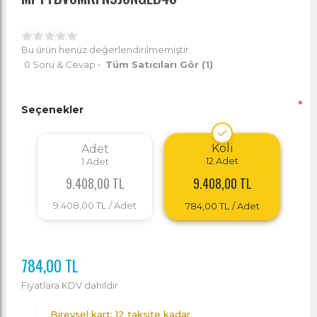
Bu ürün henüz değerlendirilmemiştir.
0 Soru & Cevap
•
Tüm Satıcıları Gör
(1)
*
Seçenekler
Koli
Adet
12
Adet
1
Adet
9.408,00 TL
9.408,00 TL
9.408,00 TL
/ Adet
784,00 TL
/ Adet
784,00 TL
Fiyatlara KDV dahildir
Bireysel kart: 12 taksite kadar