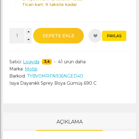
Ticari kart: 9 taksite kadar
SEPETE EKLE
PAYLAS
Satıcı:
Livayda
•
41 ürün daha
3,4
Marka:
Motip
Barkod:
TYBV0MRFN9J6NGED40
Isıya Dayanıklı Sprey Boya Gümüş 690 C
AÇIKLAMA