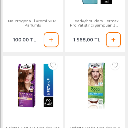
Neutrogena El Kremi 50 Ml
Head&shoulders Dermax
Parfümlü
Pro Yatıştırıcı Şampuan 300
Ml
100,00 TL
1.568,00 TL
Palette Göz Alıcı Renkler Saç
Palette Doğal Renkler 10-0