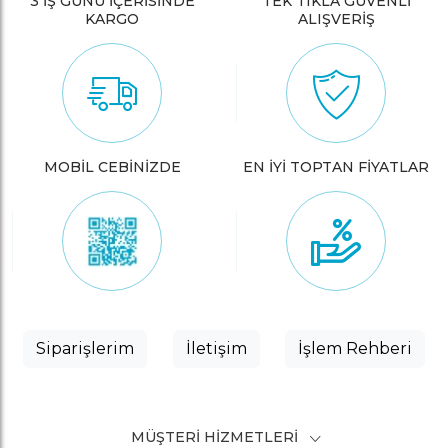
3 İŞ GÜNÜ İÇERİSİNDE
TEK TIKLA GÜVENLİ
KARGO
ALIŞVERİŞ
MOBİL CEBİNİZDE
EN İYİ TOPTAN FİYATLAR
Siparişlerim
İletişim
İşlem Rehberi
MÜŞTERI HIZMETLERI