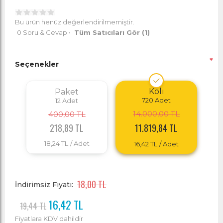
Bu ürün henüz değerlendirilmemiştir.
0 Soru & Cevap
•
Tüm Satıcıları Gör
(1)
*
Seçenekler
Koli
Paket
720
Adet
12
Adet
14.000,00 TL
400,00 TL
218,89 TL
11.819,84 TL
18,24 TL
/ Adet
16,42 TL
/ Adet
18,00 TL
İndirimsiz Fiyatı:
16,42 TL
19,44 TL
Fiyatlara KDV dahildir