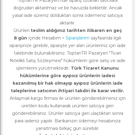
ToptanTR Pazaryeri’nde sipariş tutarları satıcılara
doğrudan aktarılmaz ve bir havuzda bekletilir. Ancak
yasal iade süreniz dolduktan sonra ödemeniz satıcıya
aktarılır.
Ürünleri
teslim aldığınız tarihten itibaren en geç
8 gün
içinde Hesabım >
Siparişlerim
sayfasında ilgili
siparişinize girebilir, siparişte yer alan ürünleriniz için iade
talebinde bulunabilirsiniz. ToptanTR Pazaryeri "Ticari
Nitelikli Satış Sözleşmesi" hükümlerin göre satış ve iade
işlemlerini yürütmektedir.
Türk Ticaret Kanunu
hükümlerine göre ayıpsız ürünlerin iadesi
kazanılmış bir hak olmayıp ayıpsız ürünlerin iade
taleplerine satıcının ihtiyari takdiri ile karar verilir.
Anlaşmalı kargo firması ile ürünleri gönderebilmeniz için
üretilen kodu kullanarak ürünleri satıcıya geri
gönderebilirsiniz. Ürünler satıcıya geri ulaştıktan sonra
para iadeniz yapılır. Bankanızın ödemeyi hesabınıza
yansıtması birkaç gün sürebilir.