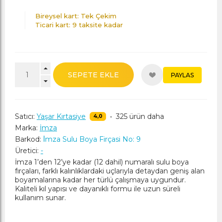
Bireysel kart: Tek Çekim
Ticari kart: 9 taksite kadar
SEPETE EKLE
PAYLAS
Satıcı:
Yaşar Kırtasiye
•
325 ürün daha
4,0
Marka:
İmza
Barkod:
İ̇mza Sulu Boya Firçasi No: 9
Üretici:
-
İmza 1’den 12’ye kadar (12 dahil) numaralı sulu boya
fırçaları, farklı kalınlıklardaki uçlarıyla detaydan geniş alan
boyamalarına kadar her türlü çalışmaya uygundur.
Kaliteli kıl yapısı ve dayanıklı formu ile uzun süreli
kullanım sunar.