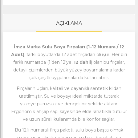
AÇIKLAMA
İmza Marka Sulu Boya Fırçaları (1–12 Numara / 12
Adet)
, farklı boyutlarda 12 adet fırçadan oluşur. Her biri
farklı numarada (1’den 12’ye,
12 dahil
) olan bu fırçalar,
detaylı çizimlerden büyük yüzey boyamalarına kadar
çok çeşitli uygulamalarda kullanılabilir.
Fırçaların uçları, kaliteli ve dayanıklı sentetik kıldan
üretilmiştir. Su ve boyayı ideal miktarda tutarak
yüzeye pürüzsüz ve dengeli bir şekilde aktarır.
Ergonomik ahşap sapı sayesinde elde rahatlıkla tutulur
ve uzun süreli kullanımda bile konfor sağlar.
Bu 12’li numaralı fırça paketi, sulu boya başta olmak
üzere guaj, akrilik ve benzeri su bazlı boyalarla da