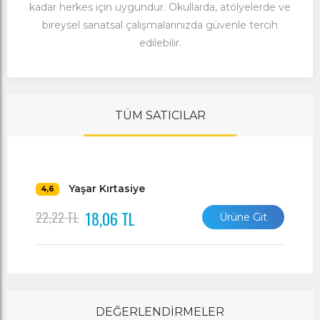
kadar herkes için uygundur. Okullarda, atölyelerde ve
bireysel sanatsal çalışmalarınızda güvenle tercih
edilebilir.
TÜM SATICILAR
Yaşar Kırtasiye
4,6
18,06 TL
22,22 TL
Ürüne Git
DEĞERLENDİRMELER