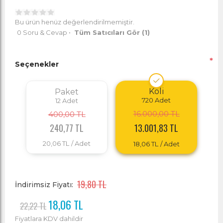
Bu ürün henüz değerlendirilmemiştir.
0 Soru & Cevap
•
Tüm Satıcıları Gör
(1)
*
Seçenekler
Koli
Paket
720
Adet
12
Adet
16.000,00 TL
400,00 TL
240,77 TL
13.001,83 TL
20,06 TL
/ Adet
18,06 TL
/ Adet
19,80 TL
İndirimsiz Fiyatı:
18,06 TL
22,22 TL
Fiyatlara KDV dahildir