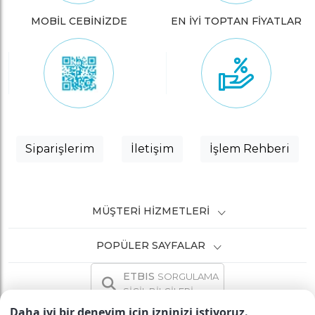
MOBİL CEBİNİZDE
EN İYİ TOPTAN FİYATLAR
Siparişlerim
İletişim
İşlem Rehberi
MÜŞTERI HIZMETLERI
POPÜLER SAYFALAR
ETBIS
SORGULAMA
SİCİL BİLGİLERİ
Daha iyi bir deneyim için izninizi istiyoruz.