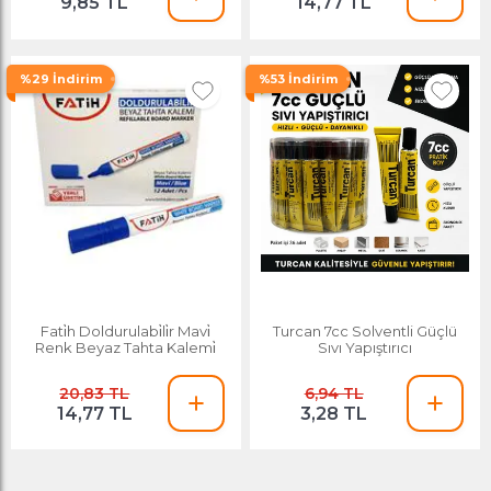
9,85 TL
14,77 TL
%29 İndirim
%53 İndirim
Fati̇h Doldurulabi̇li̇r Mavi̇
Turcan 7cc Solventli Güçlü
Renk Beyaz Tahta Kalemi̇
Sıvı Yapıştırıcı
20,83 TL
6,94 TL
14,77 TL
3,28 TL