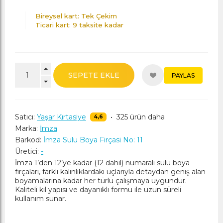
Bireysel kart: Tek Çekim
Ticari kart: 9 taksite kadar
SEPETE EKLE
PAYLAS
Satıcı:
Yaşar Kırtasiye
•
325 ürün daha
4,6
Marka:
İmza
Barkod:
İ̇mza Sulu Boya Firçasi No: 11
Üretici:
-
İmza 1’den 12’ye kadar (12 dahil) numaralı sulu boya
fırçaları, farklı kalınlıklardaki uçlarıyla detaydan geniş alan
boyamalarına kadar her türlü çalışmaya uygundur.
Kaliteli kıl yapısı ve dayanıklı formu ile uzun süreli
kullanım sunar.