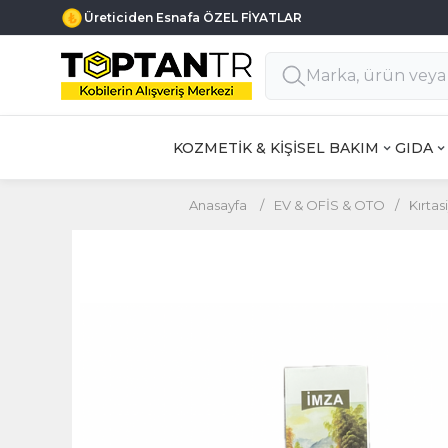
Üreticiden Esnafa ÖZEL FİYATLAR
KOZMETİK & KİŞİSEL BAKIM
GIDA
Anasayfa
/
EV & OFİS & OTO
/
Kırtas