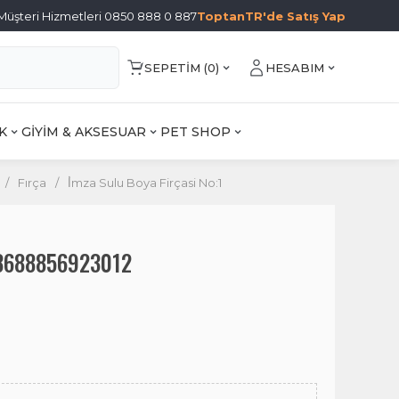
Müşteri Hizmetleri 0850 888 0 887
ToptanTR'de Satış Yap
SEPETIM (
0
)
HESABIM
K
GİYİM & AKSESUAR
PET SHOP
/
Fırça
/
İ̇mza Sulu Boya Firçasi No:1
1 8688856923012