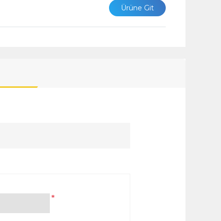
Ürüne Git
*