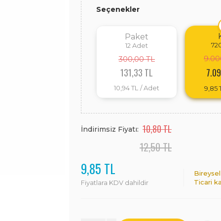
Seçenekler
Paket
72
12
Adet
9.00
300,00 TL
131,33 TL
7.09
10,94 TL
/ Adet
9,85 
10,80 TL
İndirimsiz Fiyatı:
12,50 TL
9,85 TL
Bireysel
Ticari k
Fiyatlara KDV dahildir