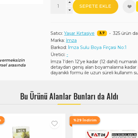
SEPETE EKLE
Satıcı:
Yaşar Kırtasiye
•
325 ürün d
3,7
Marka:
İmza
Barkod:
İ̇mza Sulu Boya Firçasi No:1
Üretici:
-
 vermeksizin
İmza 1’den 12’ye kadar (12 dahil) numaralı su
rsel arasında
detaydan geniş alan boyamalarına kadar he
dayanıklı formu ile uzun süreli kullanım s
Bu Ürünü Alanlar Bunları da Aldı
m
%29 İndirim