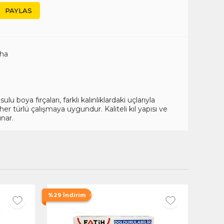
PAYLAS
aha
lu boya fırçaları, farklı kalınlıklardaki uçlarıyla
r türlü çalışmaya uygundur. Kaliteli kıl yapısı ve
unar.
%29 İndirim