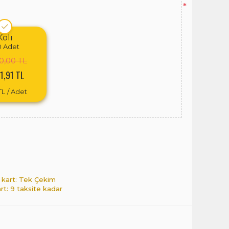
*
Koli
0
Adet
0,00 TL
1,91 TL
TL
/ Adet
 kart: Tek Çekim
art: 9 taksite kadar