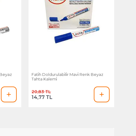
k Beyaz
Fati̇h Doldurulabi̇li̇r Mavi̇ Renk Beyaz
Tahta Kalemi̇
20,83 TL
14,77 TL