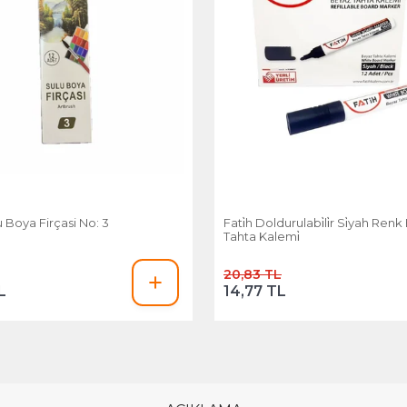
u Boya Firçasi No: 3
Fati̇h Doldurulabi̇li̇r Si̇yah Ren
Tahta Kalemi̇
20,83 TL
L
14,77 TL