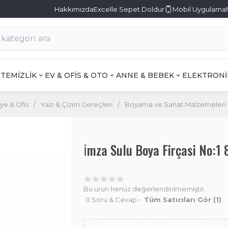
Hakkımızda
Excelle Sepet Doldur
Mobil Uygulama
TEMİZLİK
EV & OFİS & OTO
ANNE & BEBEK
ELEKTRONİ
iye & Ofis
/
Yazı & Çizim Gereçleri
/
Boyama ve Sanat Malzemeleri
İ̇mza Sulu Boya Firçasi No:
Bu ürün henüz değerlendirilmemiştir.
0 Soru & Cevap
•
Tüm Satıcıları Gör
(1)