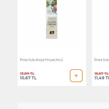
İ̇mza Sulu Boya Firçasi No:2
İ̇mza Sul
13,89 TL
16,67 TL
10,67 TL
11,49 T