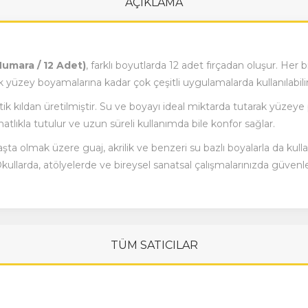
AÇIKLAMA
Numara / 12 Adet)
, farklı boyutlarda 12 adet fırçadan oluşur. Her b
k yüzey boyamalarına kadar çok çeşitli uygulamalarda kullanılabilir
ntetik kıldan üretilmiştir. Su ve boyayı ideal miktarda tutarak yüzeye
lıkla tutulur ve uzun süreli kullanımda bile konfor sağlar.
başta olmak üzere guaj, akrilik ve benzeri su bazlı boyalarla da kull
ullarda, atölyelerde ve bireysel sanatsal çalışmalarınızda güvenle t
TÜM SATICILAR