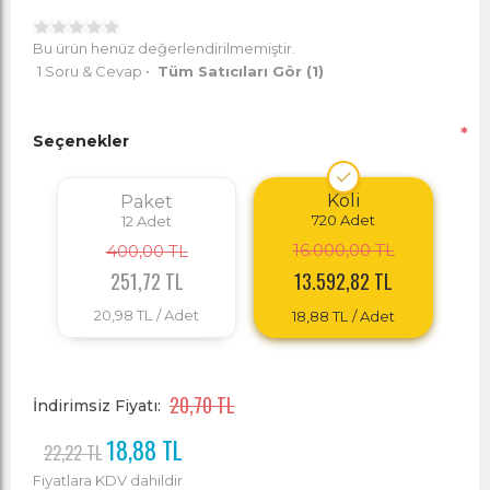
Bu ürün henüz değerlendirilmemiştir.
1 Soru & Cevap
•
Tüm Satıcıları Gör
(1)
*
Seçenekler
Koli
Paket
720
Adet
12
Adet
16.000,00 TL
400,00 TL
251,72 TL
13.592,82 TL
20,98 TL
/ Adet
18,88 TL
/ Adet
20,70 TL
İndirimsiz Fiyatı:
18,88 TL
22,22 TL
Fiyatlara KDV dahildir