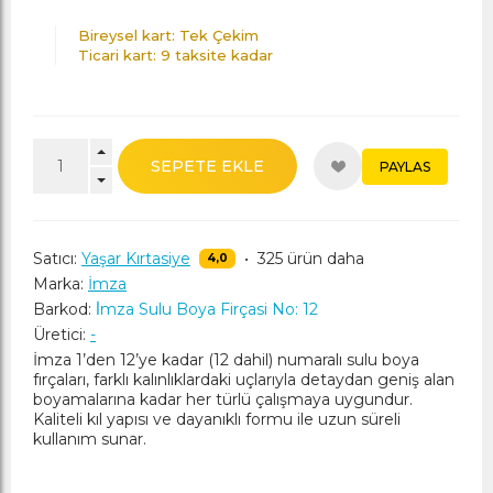
Bireysel kart: Tek Çekim
Ticari kart: 9 taksite kadar
SEPETE EKLE
PAYLAS
Satıcı:
Yaşar Kırtasiye
•
325 ürün daha
4,0
Marka:
İmza
Barkod:
İ̇mza Sulu Boya Firçasi No: 12
Üretici:
-
İmza 1’den 12’ye kadar (12 dahil) numaralı sulu boya
fırçaları, farklı kalınlıklardaki uçlarıyla detaydan geniş alan
boyamalarına kadar her türlü çalışmaya uygundur.
Kaliteli kıl yapısı ve dayanıklı formu ile uzun süreli
kullanım sunar.