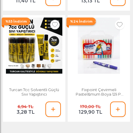
11,40 TL
13,13 TL
%53 İndirim
%24 İndirim
Turcan 7cc Solventli Güçlü
Fixpoint Çevirmeli
Sıvı Yapıştırıcı
Pastel&mum Boya 12li P-
2091(ad)
6,94 TL
170,00 TL
3,28 TL
129,90 TL