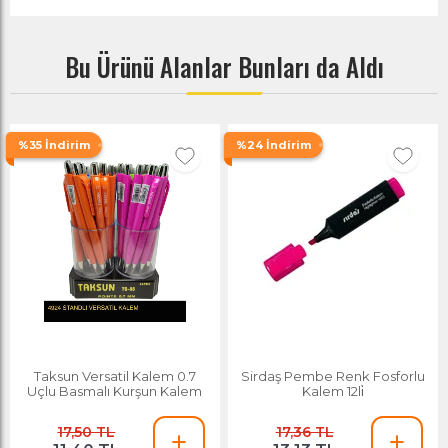
Bu Ürünü Alanlar Bunları da Aldı
%35 İndirim
%24 İndirim
Taksun Versatil Kalem 0.7
Sirdaş Pembe Renk Fosforlu
Uçlu Basmalı Kurşun Kalem
Kalem 12li̇
17,50 TL
17,36 TL