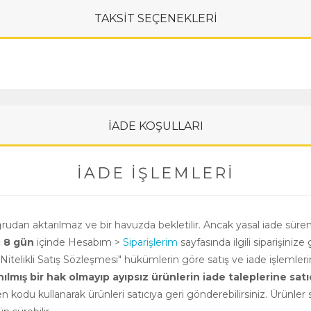
TAKSİT SEÇENEKLERİ
İADE KOŞULLARI
İADE İŞLEMLERI
oğrudan aktarılmaz ve bir havuzda bekletilir. Ancak yasal iade süre
ç 8 gün
içinde Hesabım >
Siparişlerim
sayfasında ilgili siparişinize 
i Nitelikli Satış Sözleşmesi" hükümlerin göre satış ve iade işlemle
ış bir hak olmayıp ayıpsız ürünlerin iade taleplerine satıcının
n kodu kullanarak ürünleri satıcıya geri gönderebilirsiniz. Ürünler sa