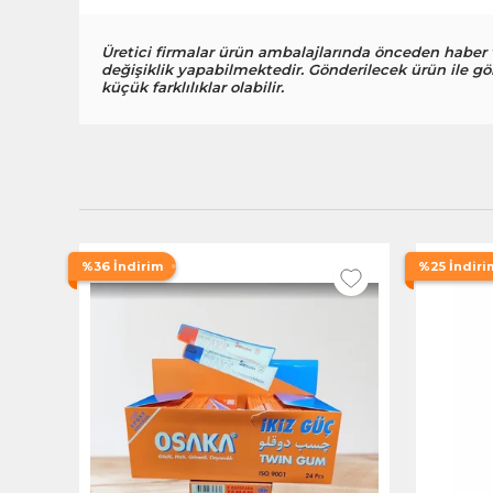
Üretici firmalar ürün ambalajlarında önceden haber
değişiklik yapabilmektedir. Gönderilecek ürün ile gö
küçük farklılıklar olabilir.
%36 İndirim
%25 İndiri