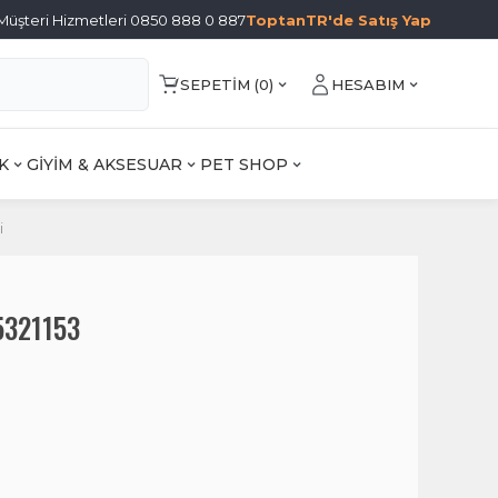
Müşteri Hizmetleri 0850 888 0 887
ToptanTR'de Satış Yap
SEPETIM (
0
)
HESABIM
K
GİYİM & AKSESUAR
PET SHOP
i
5321153