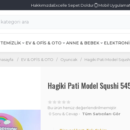
Hakkımızda
Excelle Sepet Doldur
Mobil Uygulama
TEMİZLİK
EV & OFİS & OTO
ANNE & BEBEK
ELEKTRONİ
nasayfa
/
EV & OFİS & OTO
/
Oyuncak
/
Hagiki Pati Model Sqush
Hagiki Pati Model Squshi 54
Bu ürün henüz değerlendirilmemiştir.
0 Soru & Cevap
•
Tüm Satıcıları Gör