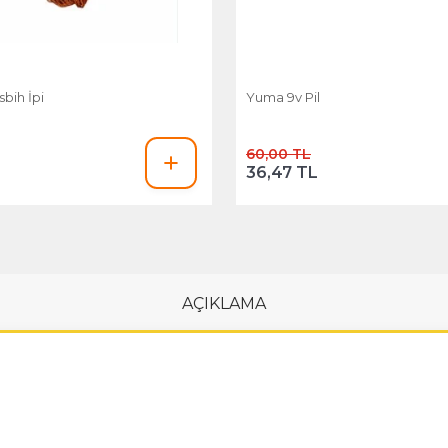
sbih İpi
Yuma 9v Pil
60,00 TL
L
36,47 TL
AÇIKLAMA