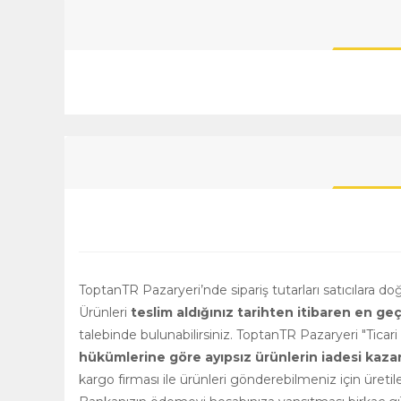
ToptanTR Pazaryeri’nde sipariş tutarları satıcılara d
Ürünleri
teslim aldığınız tarihten itibaren en ge
talebinde bulunabilirsiniz. ToptanTR Pazaryeri "Ticar
hükümlerine göre ayıpsız ürünlerin iadesi kazanılm
kargo firması ile ürünleri gönderebilmeniz için üretile