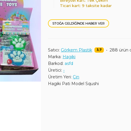
Bireysel kart: Tek Çekim
Ticari kart: 9 taksite kadar
STOĞA GELDIĞINDE HABER VER
Satıcı:
Görkem Plastik
•
288 ürün 
3,7
Marka:
Hagiki
Barkod:
asfd
Üretici:
-
Üretim Yeri:
Çin
Hagiki Pati Model Squshi