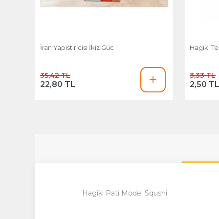
İran Yapistiricisi İkiz Güc
Hagiki Te
35,42 TL
3,33 TL
22,80 TL
2,50 T
Hagiki Pati Model Squshi