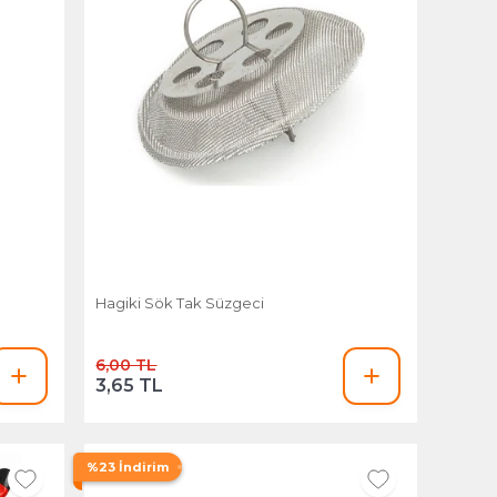
Hagiki Sök Tak Süzgeci
6,00 TL
3,65 TL
%23 İndirim