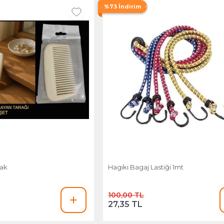
%73 İndirim
rak
Hagiki Bagaj Lastiği 1mt
100,00 TL
27,35 TL