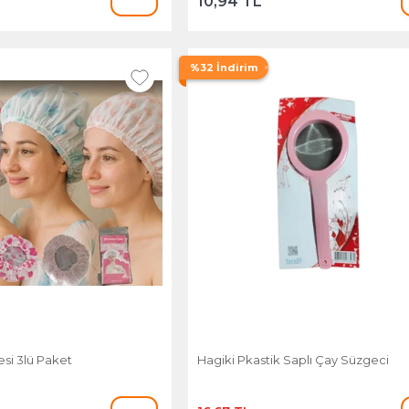
10,94 TL
%32 İndirim
si 3lü Paket
Hagiki Pkastik Saplı Çay Süzgeci