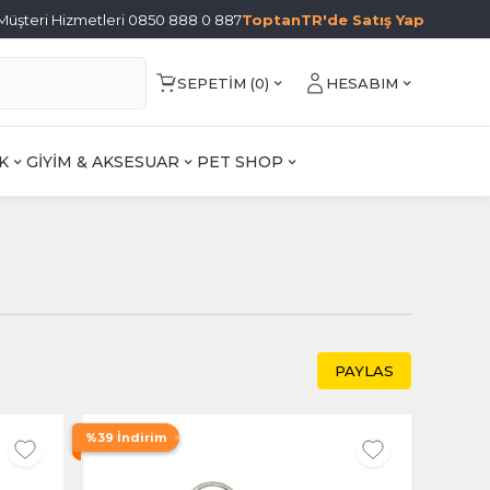
Müşteri Hizmetleri 0850 888 0 887
ToptanTR'de Satış Yap
SEPETIM (
0
)
HESABIM
K
GİYİM & AKSESUAR
PET SHOP
PAYLAS
%39 İndirim