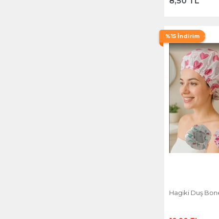
8,50 TL
%15 İndirim
Hagiki Duş Bone