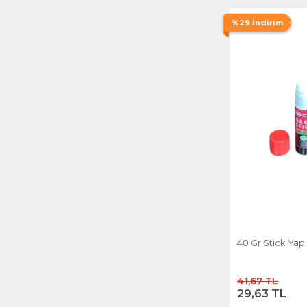
Yara Bakım & İlk Yardım
Ürünleri
%29 İndirim
Yatak Odası Tekstil
Yazı & Çizim Gereçleri
40 Gr Stick Yapış
41,67 TL
29,63 TL