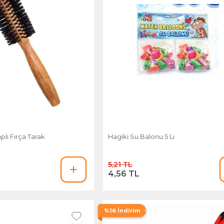
plı Fırça Tarak
Hagiki Su Balonu 5 Li
5,21 TL
4,56 TL
%16 İndirim