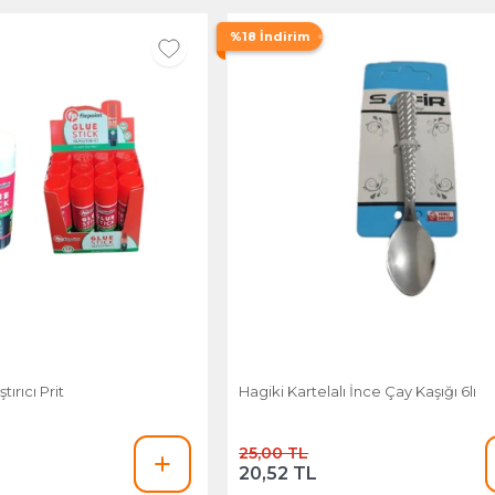
%18 İndirim
tırıcı Prit
Hagiki Kartelalı İnce Çay Kaşığı 6lı
25,00 TL
20,52 TL