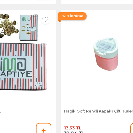
%18 İndirim
ü
Hagiki Soft Renkli Kapaklı Çiftli Kale
13,33 TL