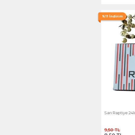
%11 İndirim
Sarı Raptiye 24l
9,50 TL