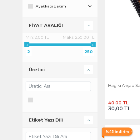
Ayakkabı Bakım
Aydınlatma
FİYAT ARALIĞI
Bahçe
Min:
2,00 TL
Maks:
250,00 TL
Bahçe & Yapı Market
2
250
Bahçe Ürünleri
Banyo Mobilyası
Üretici
Bebek & Çocuk Oyuncakları
Hagiki Ahşap Sa
Bebek Giyim
-
40,00 TL
Bulaşık Yıkama
30,00 TL
Çakmak
Etiket Yazı Dili
Çamaşır Yıkama
%43 İndirim