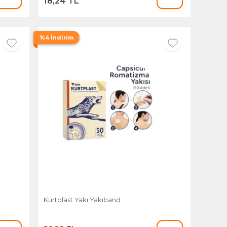
18,24 TL
%4 İndirim
Kurtplast Yakı Yakıband