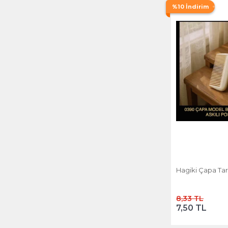
%10 İndirim
Parti Sofra Ürünleri
Parti Süsleri
Puzzle ve Puzzle Aksesuarları
Saç Boyası
Saç Şekillendiriciler
Sağlık & Hijyen
Sofra
Sofra & Mutfak
Telefon Aksesuarları ve Yedek
Hagiki Çapa Ta
Parçaları
Temizlik Gereçleri
8,33 TL
7,50 TL
Vücut Bakım Ürünleri