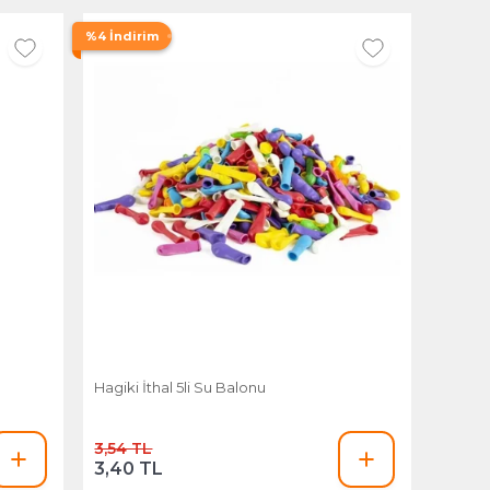
%4 İndirim
Hagiki İthal 5li Su Balonu
3,54 TL
3,40 TL