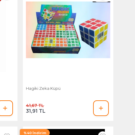
Hagiki Zeka Küpü
41,67 TL
31,91 TL
%40 İndirim