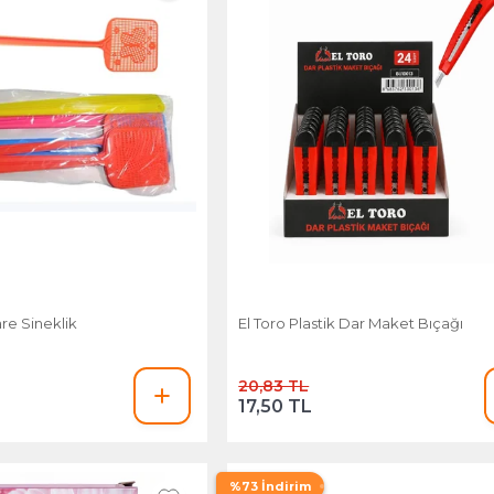
re Sineklik
El Toro Plastik Dar Maket Bıçağı
20,83 TL
17,50 TL
%73 İndirim