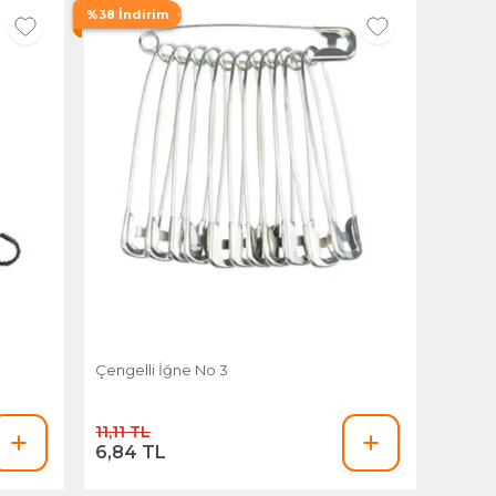
%38 İndirim
Çengelli İğne No 3
11,11 TL
6,84 TL