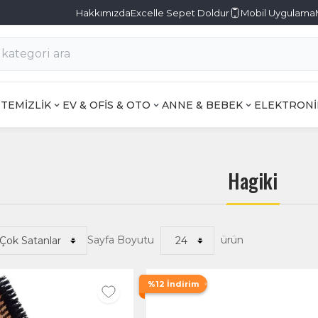
Hakkımızda
Excelle Sepet Doldur
Mobil Uygulama
TEMİZLİK
EV & OFİS & OTO
ANNE & BEBEK
ELEKTRONİ
Hagiki
Sayfa Boyutu
ürün
%12 İndirim