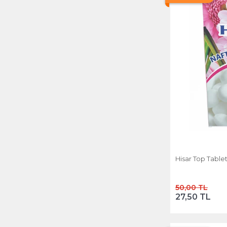
Hediyelik Ürünler
Hobi Ürünleri
Kadın Saç Aksesuarları
Kalem
Kaporta
Kırtasiye & Ofis
Mağaza ve Depo Ekipmanları
Masa Üstü Gereçleri
Hisar Top Tablet
Medikal Ekipmanlar
50,00 TL
Oto Aksesuarları
27,50 TL
Oto Bakım ve Temizlik
Ürünleri