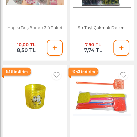
Hagiki Duş Bonesi 3lü Paket
Str Taşlı Çakmak Desenli
10,00 TL
7,90 TL
8,50 TL
7,74 TL
%16 İndirim
%43 İndirim