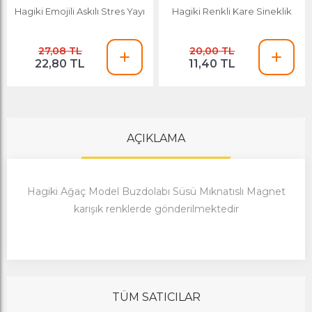
Hagiki Emojili Askılı Stres Yayı
Hagiki Renkli Kare Sineklik
27,08 TL
20,00 TL
22,80 TL
11,40 TL
AÇIKLAMA
Hagiki Ağaç Model Buzdolabı Süsü Mıknatıslı Magnet
karışık renklerde gönderilmektedir
TÜM SATICILAR