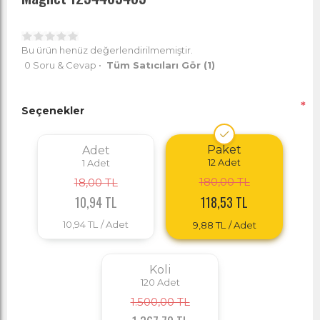
Bu ürün henüz değerlendirilmemiştir.
0 Soru & Cevap
•
Tüm Satıcıları Gör
(1)
*
Seçenekler
Paket
Adet
12
Adet
1
Adet
180,00 TL
18,00 TL
10,94 TL
118,53 TL
10,94 TL
/ Adet
9,88 TL
/ Adet
Koli
120
Adet
1.500,00 TL