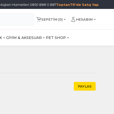
Müşteri Hizmetleri 0850 888 0 887
ToptanTR'de Satış Yap
SEPETIM (
0
)
HESABIM
K
GİYİM & AKSESUAR
PET SHOP
PAYLAS