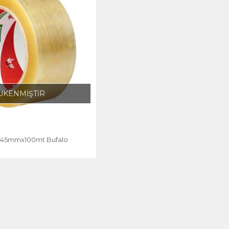
ÜKENMİŞTİR
ı 45mmx100mt Bufalo