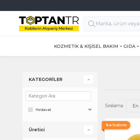
Full 3D Secure ile GÜVENLİ ALIŞVERİŞ
KOZMETİK & KİŞİSEL BAKIM
GIDA
KATEGORİLER
Sıralama
Hırdavat
%4 İndirim
Üretici