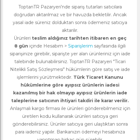
ToptanTR Pazaryeri’nde sipariş tutarları satıcılara
doğrudan aktarılmaz ve bir havuzda bekletilir. Ancak
yasal iade süreniz dolduktan sonra ödemeniz satıcıya
aktarılır.
Ürünleri
teslim aldığınız tarihten itibaren en geç
8 gün
içinde Hesabım >
Siparişlerim
sayfasında ilgili
siparişinize girebilir, siparişte yer alan ürünleriniz için iade
talebinde bulunabilirsiniz. ToptanTR Pazaryeri "Ticari
Nitelikli Satış Sözleşmesi" hükümlerin göre satış ve iade
işlemlerini yürütmektedir.
Türk Ticaret Kanunu
hükümlerine göre ayıpsız ürünlerin iadesi
kazanılmış bir hak olmayıp ayıpsız ürünlerin iade
taleplerine satıcının ihtiyari takdiri ile karar verilir.
Anlaşmalı kargo firması ile ürünleri gönderebilmeniz için
üretilen kodu kullanarak ürünleri satıcıya geri
gönderebilirsiniz. Ürünler satıcıya geri ulaştıktan sonra
para iadeniz yapılır. Bankanızın ödemeyi hesabınıza
yansıtması birkaç gün sürebilir.