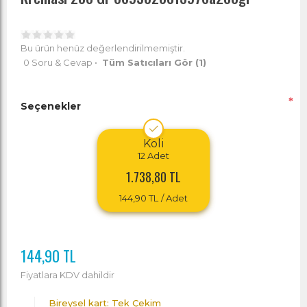
Bu ürün henüz değerlendirilmemiştir.
0 Soru & Cevap
•
Tüm Satıcıları Gör
(1)
*
Seçenekler
Koli
12
Adet
1.738,80 TL
144,90 TL
/ Adet
144,90 TL
Fiyatlara KDV dahildir
Bireysel kart: Tek Çekim