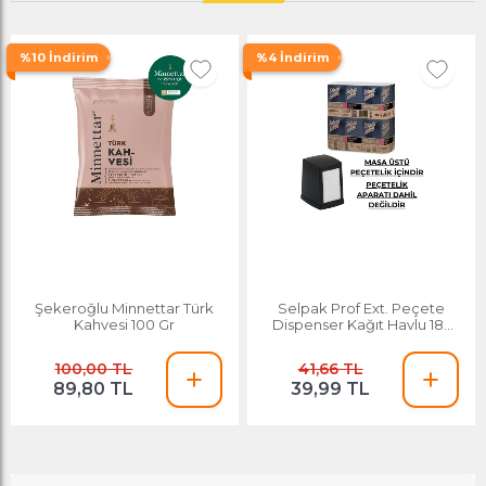
%10 İndirim
%4 İndirim
Şekeroğlu Minnettar Türk
Selpak Prof Ext. Peçete
Kahvesi 100 Gr
Dispenser Kağıt Havlu 18x
250
100,00 TL
41,66 TL
89,80 TL
39,99 TL