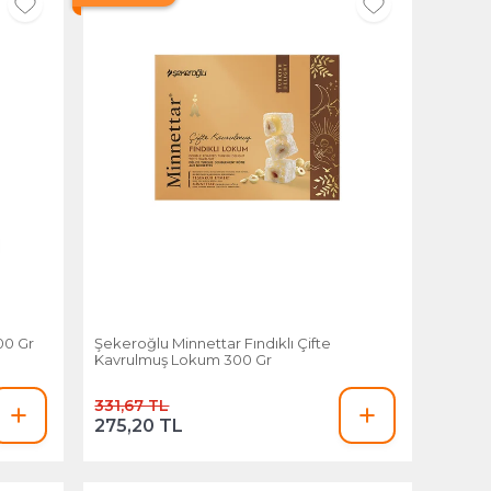
00 Gr
Şekeroğlu Minnettar Fındıklı Çifte
Kavrulmuş Lokum 300 Gr
331,67 TL
275,20 TL