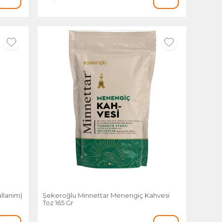
llanim)
Şekeroğlu Minnettar Menengiç Kahvesi
Toz 165 Gr