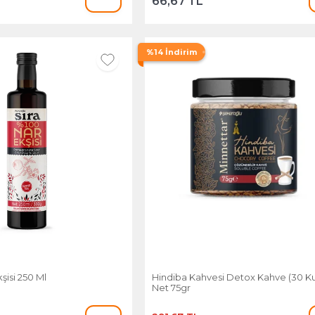
66,67 TL
%14 İndirim
şisi 250 Ml
Hindiba Kahvesi Detox Kahve (30 Ku
Net 75gr