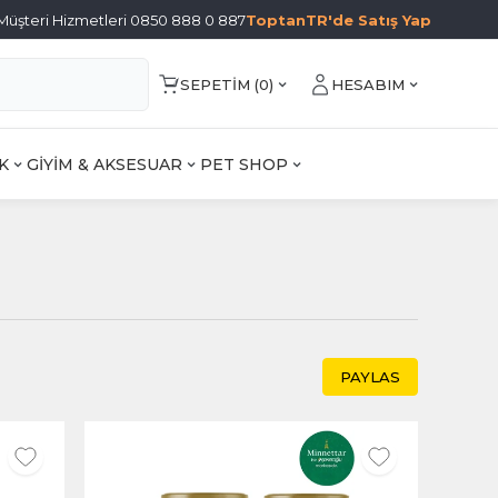
Müşteri Hizmetleri 0850 888 0 887
ToptanTR'de Satış Yap
SEPETIM (
0
)
HESABIM
K
GİYİM & AKSESUAR
PET SHOP
PAYLAS