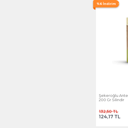
%6 İndirim
Şekeroğlu Antep
200 Gr Silindir
132,50 TL
124,17 TL