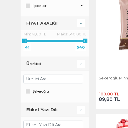
İçecekler
Kahve
FİYAT ARALIĞI
Soslar ve Çeşniler
Min:
41,00 TL
Maks:
540,00 TL
Vitaminler ve Gıda Takviyeleri
41
540
Üretici
Şekeroğlu Minne
Şekeroğlu
100,00 TL
89,80 TL
Etiket Yazı Dili