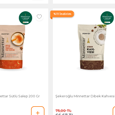
%11 İndirim
ttar Sütlü Salep 200 Gr
Şekeroğlu Minnettar Dibek Kahvesi 
75,00 TL