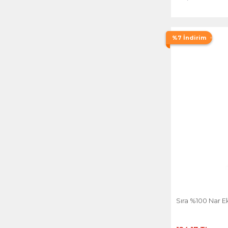
%7 İndirim
Sıra %100 Nar Ek