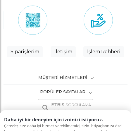
Siparişlerim
İletişim
İşlem Rehberi
MÜŞTERI HIZMETLERI
POPÜLER SAYFALAR
ETBIS
SORGULAMA
SİCİL BİLGİLERİ
Daha iyi bir deneyim için izninizi istiyoruz.
Çerezler, size daha iyi hizmet verebilmemizi, sizin ihtiyaçlarınıza özel