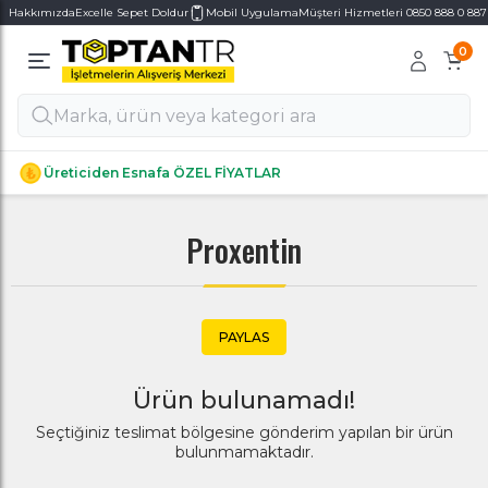
Hakkımızda
Excelle Sepet Doldur
Mobil Uygulama
Müşteri Hizmetleri 0850 888 0 887
0
Alt Kategoriler
Alt Kategoriler
Üreticiden Esnafa ÖZEL FİYATLAR
Proxentin
PAYLAS
Ürün bulunamadı!
Seçtiğiniz teslimat bölgesine gönderim yapılan bir ürün
bulunmamaktadır.