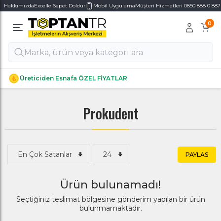
Hakkımızda
Excelle Sepet Doldur
Mobil Uygulama
Müşteri Hizmetleri 0850 888 0 887
0
Alt Kategoriler
Alt Kategoriler
Üreticiden Esnafa ÖZEL FİYATLAR
Prokudent
PAYLAS
Ürün bulunamadı!
Seçtiğiniz teslimat bölgesine gönderim yapılan bir ürün
bulunmamaktadır.