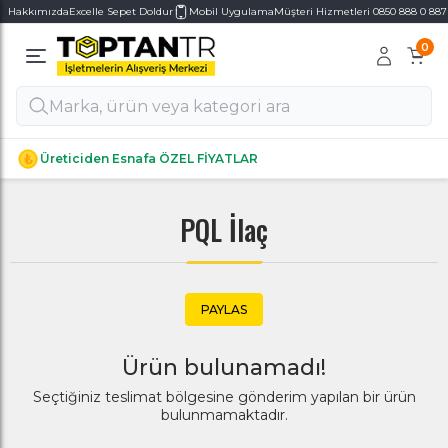
Hakkımızda
Excelle Sepet Doldur
Mobil Uygulama
Müşteri Hizmetleri 0850 888 0 887
0
Alt Kategoriler
Alt Kategoriler
Üreticiden Esnafa ÖZEL FİYATLAR
PQL İlaç
PAYLAS
Ürün bulunamadı!
Seçtiğiniz teslimat bölgesine gönderim yapılan bir ürün
bulunmamaktadır.