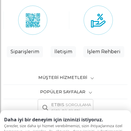
Siparişlerim
İletişim
İşlem Rehberi
MÜŞTERI HIZMETLERI
POPÜLER SAYFALAR
ETBIS
SORGULAMA
SİCİL BİLGİLERİ
Daha iyi bir deneyim için izninizi istiyoruz.
Çerezler, size daha iyi hizmet verebilmemizi, sizin ihtiyaçlarınıza özel