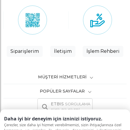
Siparişlerim
İletişim
İşlem Rehberi
MÜŞTERI HIZMETLERI
POPÜLER SAYFALAR
ETBIS
SORGULAMA
SİCİL BİLGİLERİ
Daha iyi bir deneyim için izninizi istiyoruz.
Çerezler, size daha iyi hizmet verebilmemizi, sizin ihtiyaçlarınıza özel