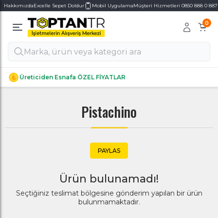
Hakkımızda
Excelle Sepet Doldur
Mobil Uygulama
Müşteri Hizmetleri 0850 888 0 887
0
Alt Kategoriler
Alt Kategoriler
Üreticiden Esnafa ÖZEL FİYATLAR
Pistachino
PAYLAS
Ürün bulunamadı!
Seçtiğiniz teslimat bölgesine gönderim yapılan bir ürün
bulunmamaktadır.