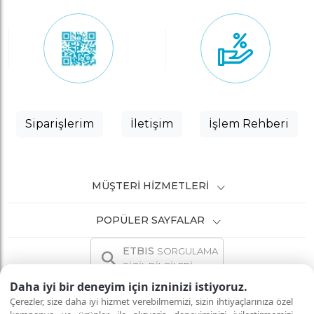
Siparişlerim
İletişim
İşlem Rehberi
MÜŞTERI HIZMETLERI
POPÜLER SAYFALAR
ETBIS
SORGULAMA
SİCİL BİLGİLERİ
Daha iyi bir deneyim için izninizi istiyoruz.
Çerezler, size daha iyi hizmet verebilmemizi, sizin ihtiyaçlarınıza özel