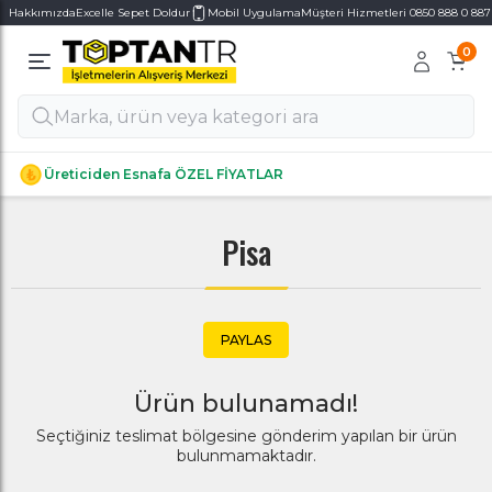
Hakkımızda
Excelle Sepet Doldur
Mobil Uygulama
Müşteri Hizmetleri 0850 888 0 887
0
Alt Kategoriler
Alt Kategoriler
Üreticiden Esnafa ÖZEL FİYATLAR
Pisa
PAYLAS
Ürün bulunamadı!
Seçtiğiniz teslimat bölgesine gönderim yapılan bir ürün
bulunmamaktadır.