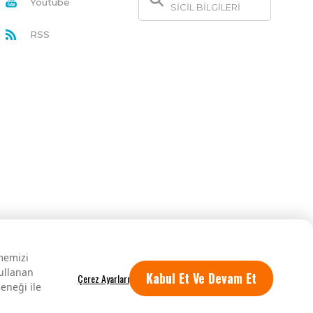
Youtube
SİCİL BİLGİLERİ
RSS
rmemizi
kullanan
Kabul Et Ve Devam Et
eneği ile
Tüm hakları saklıdır.