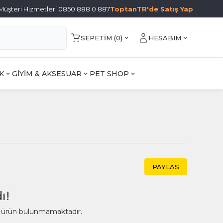
Müşteri Hizmetleri 0850 888 0 887
ToptanTR'de Satış Yap
SEPETIM (
0
)
HESABIM
K
GİYİM & AKSESUAR
PET SHOP
PAYLAS
ı!
ir ürün bulunmamaktadır.