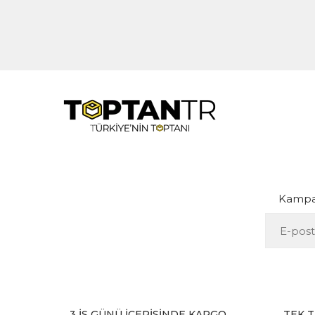
Kampan
3 İŞ GÜNÜ İÇERİSİNDE KARGO
TEK T