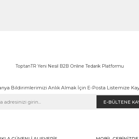
ToptanTR Yeni Nesil B2B Online Tedarik Platformu
ya Bildirimlerimizi Anlık Almak İçin E-Posta Listemize Kay
E-BÜLTENE KA
IKLA GÜVENLİ ALIŞVERİŞ
MOBİL CEBİNİZDE