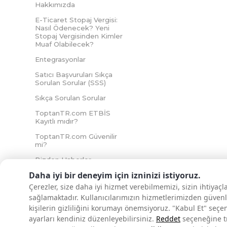
Hakkımızda
E-Ticaret Stopaj Vergisi:
Nasıl Ödenecek? Yeni
Stopaj Vergisinden Kimler
Muaf Olabilecek?
Entegrasyonlar
Satıcı Başvuruları Sıkça
Sorulan Sorular (SSS)
Sıkça Sorulan Sorular
ToptanTR.com ETBİS
Kayıtlı mıdır?
ToptanTR.com Güvenilir
mi?
Bizden Haberler
Daha iyi bir deneyim için izninizi istiyoruz.
Çerezler, size daha iyi hizmet verebilmemizi, sizin ihtiyaç
sağlamaktadır. Kullanıcılarımızın hizmetlerimizden güvenl
İNTERNETTE GÜVENLİ ALIŞVERİŞ
kişilerin gizliliğini korumayı önemsiyoruz. "Kabul Et" seçe
ayarları kendiniz düzenleyebilirsiniz.
Reddet
seçeneğine tık