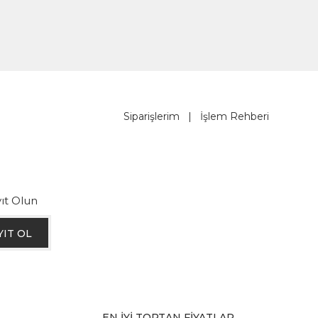
Siparişlerim
|
İşlem Rehberi
ıt Olun
YIT OL
EN İYİ TOPTAN FİYATLAR