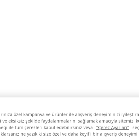
larınıza özel kampanya ve ürünler ile alışveriş deneyiminizi iyileşti
i ve eksiksiz şekilde faydalanmalarını sağlamak amacıyla sitemizi 
neği ile tüm çerezleri kabul edebilirsiniz veya
"Çerez Ayarları"
seç
larsanız ne yazık ki size özel ve daha keyifli bir alışveriş deneyimi