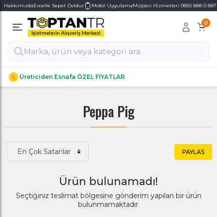
Hakkımızda
Excelle Sepet Doldur
Mobil Uygulama
Müşteri Hizmetleri 0850 888 0 887
0
Alt Kategoriler
Alt Kategoriler
Üreticiden Esnafa ÖZEL FİYATLAR
Peppa Pig
PAYLAS
Ürün bulunamadı!
Seçtiğiniz teslimat bölgesine gönderim yapılan bir ürün
bulunmamaktadır.