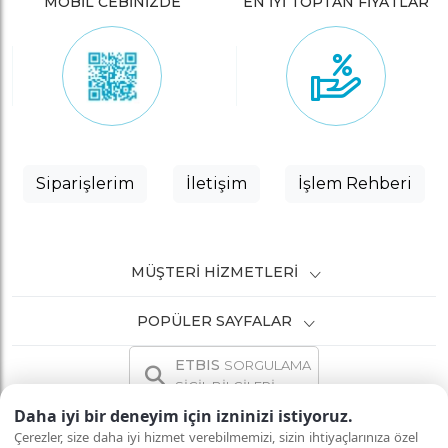
MOBİL CEBİNİZDE
EN İYİ TOPTAN FİYATLAR
Siparişlerim
İletişim
İşlem Rehberi
MÜŞTERI HIZMETLERI
POPÜLER SAYFALAR
ETBIS
SORGULAMA
SİCİL BİLGİLERİ
Daha iyi bir deneyim için izninizi istiyoruz.
Çerezler, size daha iyi hizmet verebilmemizi, sizin ihtiyaçlarınıza özel