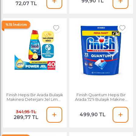
99,90 TL
72,07 TL
%15 İndirim
Finish Hepsi Bir Arada Bulaşık
Finish Quantum Hepsi Bir
Makinesi Deterjanı Jel Limon
Arada 72'li Bulaşık Makinesi
1000 Ml
Tableti
341,95 TL
499,90 TL
289,77 TL