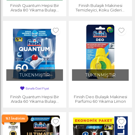
Finish Quantum Hepsi Bir
Finish Bulaşık Makinesi
Arada 80 Yıkama Bulaşık
Temizleyici, Koku Giderici
Makinesi Tableti
Hijyenik Bakım Sıvısı 250 Ml X
2
TÜKENMİŞTİR
TÜKENMİŞTİR
Esnafa Özel Fiyat
Finish Quantum Hepsi Bir
Finish Deo Bulaşık Makinesi
Arada 60 Yıkama Bulaşık
Parfümü 60 Yıkama Limon
Makinesi Tableti
%1 İndirim