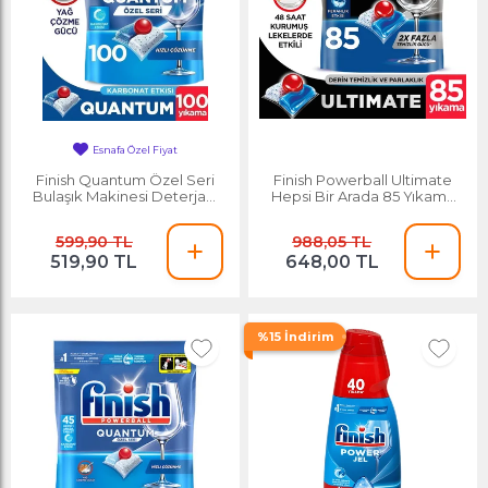
Esnafa Özel Fiyat
Finish Quantum Özel Seri
Finish Powerball Ultimate
Bulaşık Makinesi Deterjanı
Hepsi Bir Arada 85 Yıkama
Kapsül Tablet 100 Adet
Bulaşık Tableti
599,90 TL
988,05 TL
519,90 TL
648,00 TL
%15 İndirim