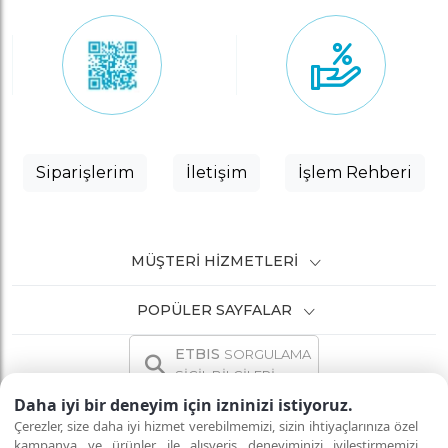
Siparişlerim
İletişim
İşlem Rehberi
MÜŞTERI HIZMETLERI
POPÜLER SAYFALAR
ETBIS
SORGULAMA
SİCİL BİLGİLERİ
Daha iyi bir deneyim için izninizi istiyoruz.
Çerezler, size daha iyi hizmet verebilmemizi, sizin ihtiyaçlarınıza özel
kampanya ve ürünler ile alışveriş deneyiminizi iyileştirmemizi