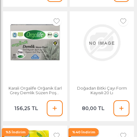
Karali Orgalife Orğanik Earl
Doğadan Bitki Çayı Form
Grey Demlik Süzen Poşet
Kayısılı 20 Lı
Siyah Çay 48li 48*3gr=144gr
156,25 TL
80,00 TL
%5 İndirim
%40 İndirim