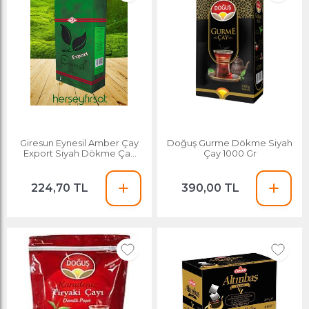
Giresun Eynesil Amber Çay
Doğuş Gurme Dökme Siyah
Export Siyah Dökme Çay
Çay 1000 Gr
500 G
224,70 TL
390,00 TL