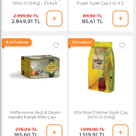
5000 Gr (5 Kg) – 2'li Koli
Poşet Siyah Çay 2 Gr X 25
Adet
2.999,90 TL
89,90 TL
2.849,91 TL
85,41 TL
%40 İndirim
%5 İndirim
Shiffa Home Alıçlı & Zeytin
Efor Rize Dökme Siyah Çay
Yapraklı Karışık Bitki Çayı 40
5000 Gr (5 Kg)
Adet
276,00 TL
1.599,90 TL
165,60 TL
1.519,91 TL