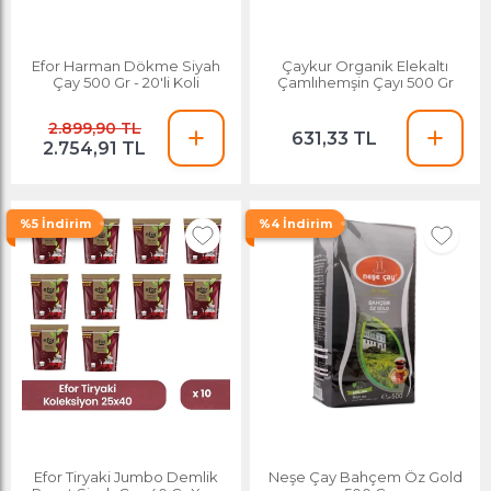
Efor Harman Dökme Siyah
Çaykur Organik Elekaltı
Çay 500 Gr - 20'li Koli
Çamlıhemşin Çayı 500 Gr
2.899,90 TL
631,33 TL
2.754,91 TL
%5 İndirim
%4 İndirim
Efor Tiryaki Jumbo Demlik
Neşe Çay Bahçem Öz Gold