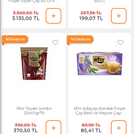
Poşet Siyah Çay 40 Gr X 25
500 G
Adet (1 Kg) - 10'lu Koli
3.300,00 TL
207,36 TL
3.135,00 TL
199,07 TL
%5 İndirim
%5 İndirim
Efor Tiryaki Jumbo
Efor Adaçayı Bardak Poşet
25x40gr*10
Çay Bitki ve Meyve Çayı -
20'li
390,00 TL
89,90 TL
370,50 TL
85,41 TL