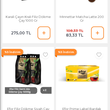
Karali Çayın Kralı Filiz Dökme
Minnettar Matcha Latte 200
Çay 1000 Gr
Gr
108,33 TL
275,00 TL
83,33 TL
%5 İndirim
%5 İndirim
Efor Filiz Dökme Siyah Çay
Efor Prime Label Bardak