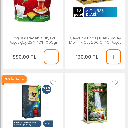
Doğuş Karadeniz Tiryaki
Çaykur Altınbaş Klasik Kolay
Poşet Çay 25 X 40'lı 1000gr
Demlik Çay 200 Gr 40 Poşet
550,00 TL
130,00 TL
%5 İndirim