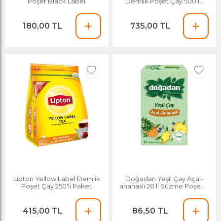
Poşet Black Label
Demlik Poşet Çay 500'lü
Paket
180,00 TL
735,00 TL
Lipton Yellow Label Demlik
Doğadan Yeşil Çay Açai-
Poşet Çay 250'li Paket
ananaslı 20'li Süzme Poşet X
12'li Koli
415,00 TL
86,50 TL