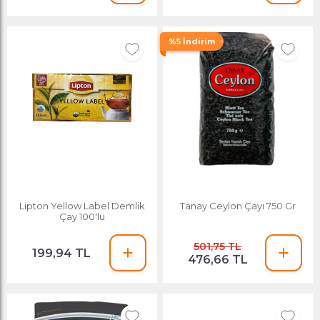
%5 İndirim
Lipton Yellow Label Demlik
Tanay Ceylon Çayı 750 Gr
Çay 100'lü
501,75 TL
199,94 TL
476,66 TL