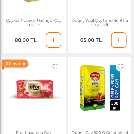
Çaykur Trabzon Uzungöl Çayı
Doğuş Yeşil Çay Limonlu Bitki
80 Gr
Çayı 20'li
88,00 TL
65,00 TL
%5 İndirim
Efor Kuşburnu Çayı
Doğuş Çay 500 G Geleneksel