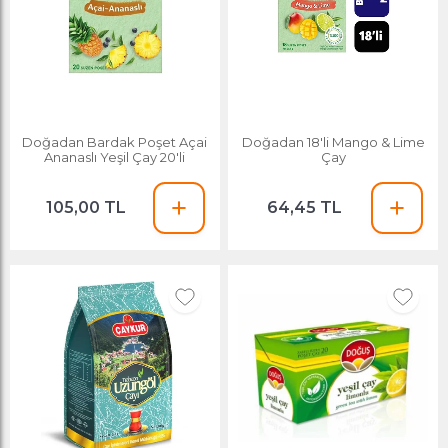
Doğadan Bardak Poşet Açai
Doğadan 18'li Mango & Lime
Ananaslı Yeşil Çay 20'li
Çay
105,00 TL
64,45 TL