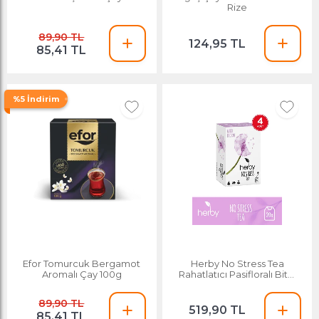
Rize
89,90 TL
124,95 TL
85,41 TL
%5 İndirim
Efor Tomurcuk Bergamot
Herby No Stress Tea
Aromalı Çay 100g
Rahatlatıcı Pasifloralı Bitki
Çayı 4'lü Paket
89,90 TL
519,90 TL
85,41 TL