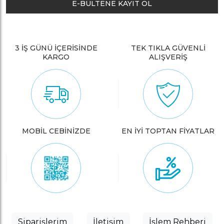
E-BÜLTENE KAYIT OL
3 İŞ GÜNÜ İÇERİSİNDE
TEK TIKLA GÜVENLİ
KARGO
ALIŞVERİŞ
MOBİL CEBİNİZDE
EN İYİ TOPTAN FİYATLAR
Siparişlerim
İletişim
İşlem Rehberi