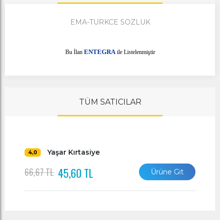
EMA-TURKCE SOZLUK
E
Bu İlan
NTEGRA
ile Listelenmiştir
TÜM SATICILAR
Yaşar Kırtasiye
4,0
45,60 TL
66,67 TL
Ürüne Git