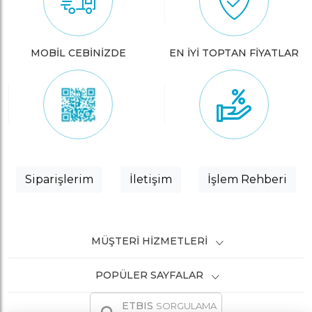
MOBİL CEBİNİZDE
EN İYİ TOPTAN FİYATLAR
Siparişlerim
İletişim
İşlem Rehberi
MÜŞTERI HIZMETLERI
POPÜLER SAYFALAR
ETBIS
SORGULAMA