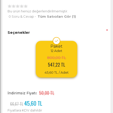
Bu ürün henüz değerlendirilmemiştir.
0 Soru & Cevap
•
Tüm Satıcıları Gör
(1)
*
Seçenekler
Paket
12
Adet
800,00 TL
547,22 TL
45,60 TL
/ Adet
50,00 TL
İndirimsiz Fiyatı:
45,60 TL
66,67 TL
Fiyatlara KDV dahildir