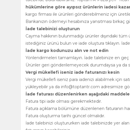
hükümlerine göre ayıpsız ürünlerin iadesi kazanılm
kargo firması ile ürünleri gönderebilmeniz için üretile
Bankanızın ödemeyi hesabınıza yansıtması birkaç gün
İade talebinizi oluşturun
Cayma hakkının bulunmadığı ürünler dışındaki tüm ürü
istediğiniz ürünü bulun ve iade oluştura tıklayın. İad
İade kargo kodunuzu alın ve not edin
Yönlendirmeleri tamamlayın. İade talebinize en geç 2
Ürünler geri gönderilemeyecek durumdaysa ya da satı
Vergi mükellefi iseniz iade faturanızı kesin
Vergi mükellefi iseniz para iadenizi alabilmek için s
yükleyebilir ya da
info@toptantr.com
adresimize gönd
İade faturası düzenlenirken aşağıdaki maddeler
Fatura tipi iade olması gerekmektedir.
Fatura açıklama bölümüne düzenlenen faturanın hangi 
Fatura oluşturma tarihi güncel olmalıdır.
İade talebinizi oluştururken iade talebinizde yer alan 