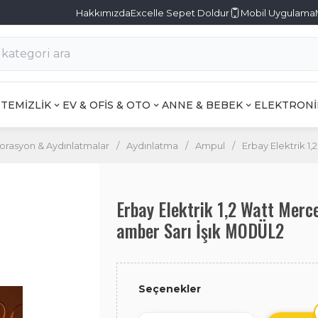
Hakkımızda
Excelle Sepet Doldur
Mobil Uygulama
TEMİZLİK
EV & OFİS & OTO
ANNE & BEBEK
ELEKTRONİ
rasyon & Aydınlatmalar
/
Aydınlatma
/
Ampul
/
Erbay Elektrik 1
Erbay Elektrik 1,2 Watt Merc
amber Sarı İşık MODÜL2
Seçenekler