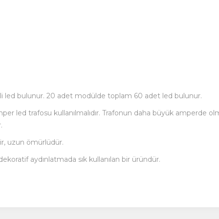
 led bulunur. 20 adet modülde toplam 60 adet led bulunur.
mper led trafosu kullanılmalıdır. Trafonun daha büyük amperde ol
.
ir, uzun ömürlüdür.
ekoratif aydınlatmada sık kullanılan bir üründür.