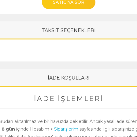
SATICIYA SOR
TAKSİT SEÇENEKLERİ
İADE KOŞULLARI
İADE İŞLEMLERI
oğrudan aktarılmaz ve bir havuzda bekletilir. Ancak yasal iade süre
ç 8 gün
içinde Hesabım >
Siparişlerim
sayfasında ilgili siparişinize 
i Nitelikli Satış Sözleşmesi" hükümlerin göre satış ve iade işlemle