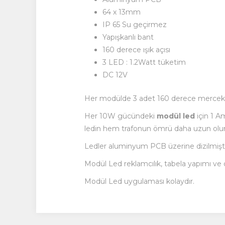
64 x 13mm
IP 65 Su geçirmez
Yapışkanlı bant
160 derece ışık açısı
3 LED : 1.2Watt tüketim
DC 12V
Her modülde 3 adet 160 derece mercekli
Her 10W gücündeki
modül led
için 1 A
ledin hem trafonun ömrü daha uzun olur
Ledler aluminyum PCB üzerine dizilmişt
Modül Led reklamcılık, tabela yapımı ve d
Modül Led uygulaması kolaydır.