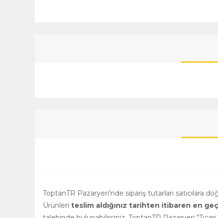
ToptanTR Pazaryeri’nde sipariş tutarları satıcılara d
Ürünleri
teslim aldığınız tarihten itibaren en ge
talebinde bulunabilirsiniz. ToptanTR Pazaryeri "Ticar