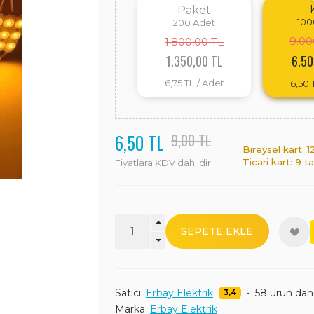
Paket
100
200
Adet
9.00
1.800,00 TL
1.350,00 TL
6.50
6,75 TL
/ Adet
6,50 
6,50 TL
9,00 TL
Bireysel kart: 
Ticari kart: 9 t
Fiyatlara KDV dahildir
SEPETE EKLE
Satıcı:
Erbay Elektrik
•
58 ürün dah
3,4
Marka:
Erbay Elektrik