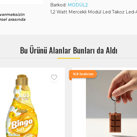
Barkod:
MODÜL2
1,2 Watt Mercekli Modül Led Takoz Led-A
 vermeksizin
rsel arasında
Bu Ürünü Alanlar Bunları da Aldı
%9 İndirim