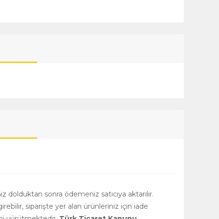
niz dolduktan sonra ödemeniz satıcıya aktarılır.
girebilir, siparişte yer alan ürünleriniz için iade
rini yürütmektedir.
Türk Ticaret Kanunu