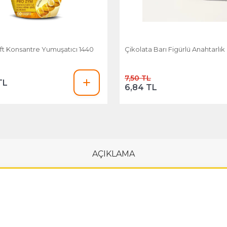
ft Konsantre Yumuşatıcı 1440
Çikolata Barı Figürlü Anahtarlık
7,50 TL
TL
6,84 TL
AÇIKLAMA