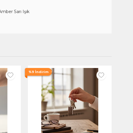
mber Sarı Işık
%9 İndirim