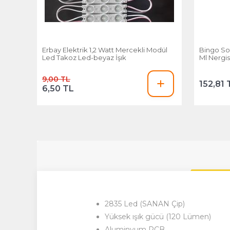
Erbay Elektrik 1,2 Watt Mercekli Modül
Bingo So
Led Takoz Led-beyaz İşık
Ml Nergis
9,00 TL
152,81 
6,50 TL
2835 Led (SANAN Çip)
Yüksek ışık gücü (120 Lümen)
Aluminyum PCB