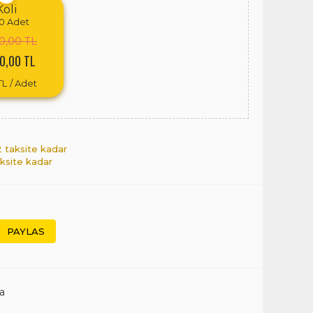
Koli
0
Adet
0,00 TL
0,00 TL
TL
/ Adet
12 taksite kadar
aksite kadar
PAYLAS
a