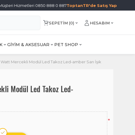
Müşteri Hizmetleri 0850 888 0 887
ToptanTR'de Satış Yap
SEPETIM (
0
)
HESABIM
K
GİYİM & AKSESUAR
PET SHOP
,2 Watt Mercekli Modül Led Takoz Led-amber Sarı İşık
ekli Modül Led Takoz Led-
*