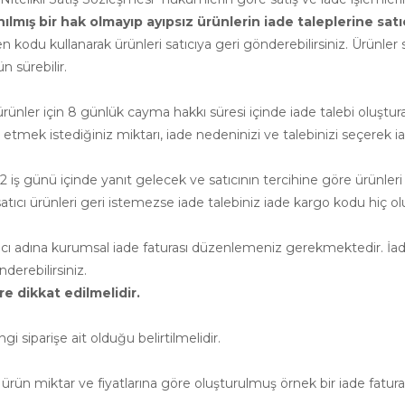
ış bir hak olmayıp ayıpsız ürünlerin iade taleplerine satıcının
n kodu kullanarak ürünleri satıcıya geri gönderebilirsiniz. Ürünler sa
 sürebilir.
nler için 8 günlük cayma hakkı süresi içinde iade talebi oluşturab
e etmek istediğiniz miktarı, iade nedeninizi ve talebinizi seçerek ia
 iş günü içinde yanıt gelecek ve satıcının tercihine göre ürünleri
cı ürünleri geri istemezse iade talebiniz iade kargo kodu hiç ol
atıcı adına kurumsal iade faturası düzenlemeniz gerekmektedir. İade
erebilirsiniz.
e dikkat edilmelidir.
siparişe ait olduğu belirtilmelidir.
ürün miktar ve fiyatlarına göre oluşturulmuş örnek bir iade faturası 