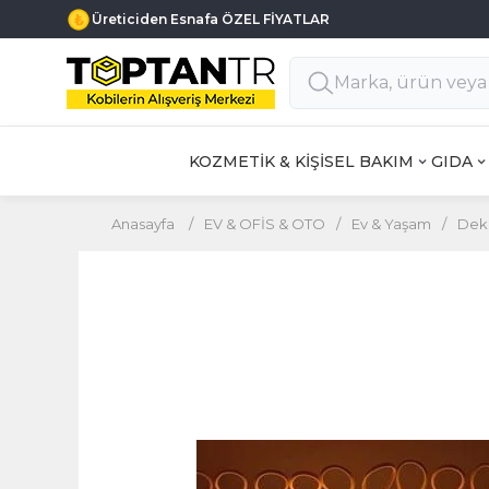
Üreticiden Esnafa ÖZEL FİYATLAR
KOZMETİK & KİŞİSEL BAKIM
GIDA
Anasayfa
/
EV & OFİS & OTO
/
Ev & Yaşam
/
Deko