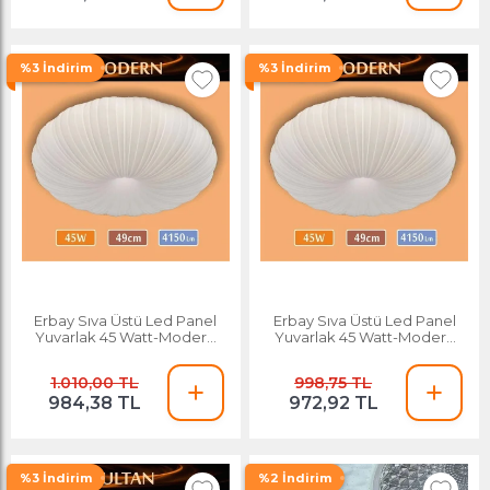
%3 İndirim
%3 İndirim
Erbay Sıva Üstü Led Panel
Erbay Sıva Üstü Led Panel
Yuvarlak 45 Watt-Modern
Yuvarlak 45 Watt-Modern
Desenli-Beyaz-Günışığı
Desenli-Beyaz-Günışığı
1.010,00 TL
998,75 TL
984,38 TL
972,92 TL
%3 İndirim
%2 İndirim