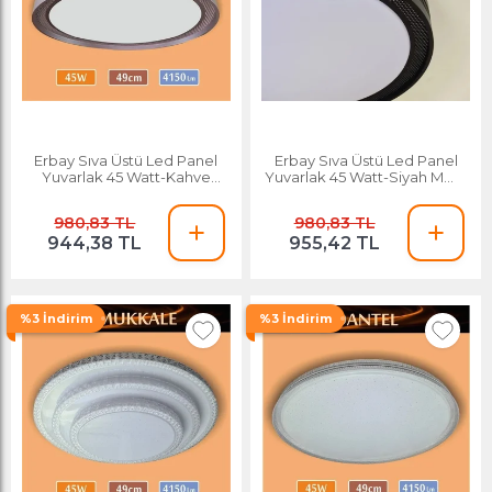
Erbay Sıva Üstü Led Panel
Erbay Sıva Üstü Led Panel
Yuvarlak 45 Watt-Kahve
Yuvarlak 45 Watt-Siyah Motif
Motif Desenli-Beyaz-Günışığı
Desenli-Beyaz-Günışığı
980,83 TL
980,83 TL
944,38 TL
955,42 TL
%3 İndirim
%3 İndirim