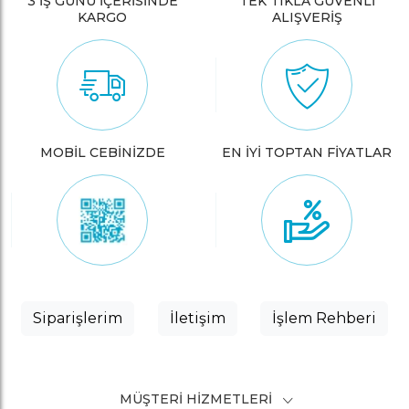
3 İŞ GÜNÜ İÇERİSİNDE
TEK TIKLA GÜVENLİ
KARGO
ALIŞVERİŞ
MOBİL CEBİNİZDE
EN İYİ TOPTAN FİYATLAR
Siparişlerim
İletişim
İşlem Rehberi
MÜŞTERI HIZMETLERI