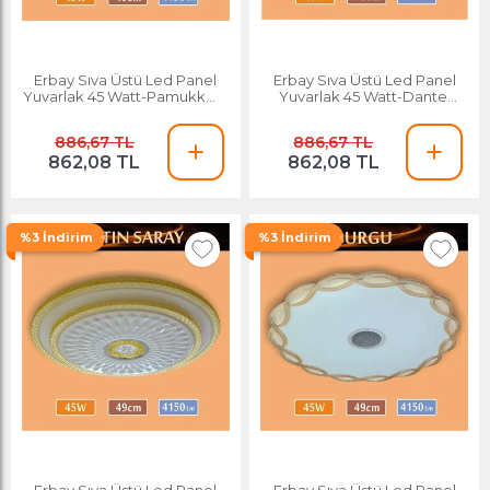
Erbay Sıva Üstü Led Panel
Erbay Sıva Üstü Led Panel
Yuvarlak 45 Watt-Pamukkale
Yuvarlak 45 Watt-Dantel
Desenli-Beyaz-Günışığı
Desenli-Beyaz-Günışığı
886,67 TL
886,67 TL
862,08 TL
862,08 TL
%3 İndirim
%3 İndirim
Erbay Sıva Üstü Led Panel
Erbay Sıva Üstü Led Panel