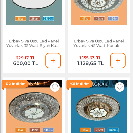
Erbay Sıva Üstü Led Panel
Erbay Sıva Üstü Led Panel
Yuvarlak 35 Watt-Siyah Kasa-
Yuvarlak 45 Watt-Konak-3-
Beyaz-Günışığı
Desenli-Beyaz-Günışığı
629,17 TL
1.155,63 TL
600,00 TL
1.128,65 TL
%2 İndirim
%5 İndirim