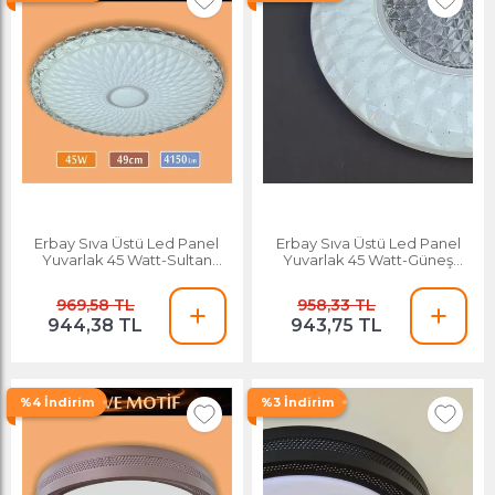
Erbay Sıva Üstü Led Panel
Erbay Sıva Üstü Led Panel
Yuvarlak 45 Watt-Sultan
Yuvarlak 45 Watt-Güneş
Desenli-Beyaz-Günışığı
Desenli-Beyaz-Günışığı
969,58 TL
958,33 TL
944,38 TL
943,75 TL
%4 İndirim
%3 İndirim