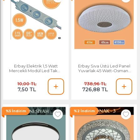
Erbay Elektrik 1,5 Watt
Erbay Sıva Üstü Led Panel
Mercekli Modül Led Takoz
Yuvarlak 45 Watt-Osmanlı
Led-beyaz Işık Tabela Ledi
Desenli-Beyaz-Günışığı
10,00 TL
738,96 TL
7,50 TL
726,88 TL
%5 İndirim
%2 İndirim