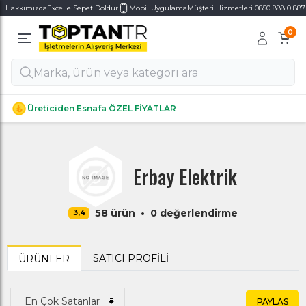
Hakkımızda
Excelle Sepet Doldur
Mobil Uygulama
Müşteri Hizmetleri 0850 888 0 887
0
Alt Kategoriler
Alt Kategoriler
Üreticiden Esnafa ÖZEL FİYATLAR
Erbay Elektrik
58 ürün
•
0 değerlendirme
3,4
SATICI PROFILI
ÜRÜNLER
PAYLAS