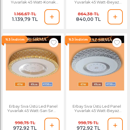
Yuvarlak 45 Watt-Konak
Yuvarlak 45 Watt-Beyaz
Desenli-Beyaz-Günışığı
Saray Desenli-Beyaz-Günışığı
1.166,67 TL
864,38 TL
1.139,79 TL
840,00 TL
%3 İndirim
%3 İndirim
Erbay Sıva Üstü Led Panel
Erbay Sıva Üstü Led Panel
Yuvarlak 45 Watt-Sarı Sırma
Yuvarlak 45 Watt-Beyaz
Desenli-Beyaz-Günışığı
Sırma Desenli-Beyaz-
Günışığı
998,75 TL
998,75 TL
972,92 TL
972,92 TL