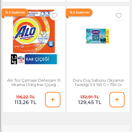
%3 İndirim
%3 İndirim
Alo Toz Çamaşır Deterjanı 10
Duru Duş Sabunu Okyanus
Yıkama 1,5 Kg Kar Çiçeği
Tazeliği 5 X 150 G = 750 Gr
Ferahlığı
116,22 TL
132,91 TL
113,26 TL
129,45 TL