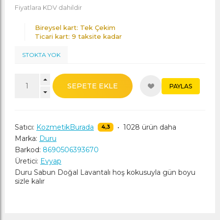
Fiyatlara KDV dahildir
Bireysel kart: Tek Çekim
Ticari kart: 9 taksite kadar
STOKTA YOK
SEPETE EKLE
PAYLAS
Satıcı:
KozmetikBurada
•
1028 ürün daha
4,3
Marka:
Duru
Barkod:
8690506393670
Üretici:
Evyap
Duru Sabun Doğal Lavantalı hoş kokusuyla gün boyu
sizle kalır