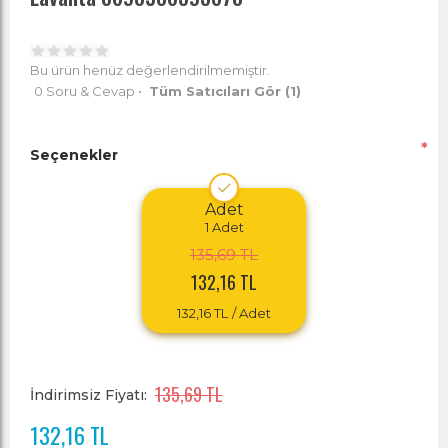
Bu ürün henüz değerlendirilmemiştir.
0 Soru & Cevap
•
Tüm Satıcıları Gör
(1)
*
Seçenekler
Adet
1
Adet
135,69 TL
132,16 TL
132,16 TL
/ Adet
135,69 TL
İndirimsiz Fiyatı:
132,16 TL