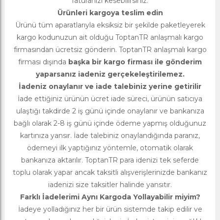
faturanızı kesebilirsiniz.
Ürünleri kargoya teslim edin
Ürünü tüm aparatlarıyla eksiksiz bir şekilde paketleyerek
kargo kodunuzun ait olduğu ToptanTR anlaşmalı kargo
firmasından ücretsiz gönderin. ToptanTR anlaşmalı kargo
firması dışında
başka bir kargo firması ile gönderim
yaparsanız iadeniz gerçekeleştirilemez.
İadeniz onaylanır ve iade talebiniz yerine getirilir
İade ettiğiniz ürünün ücret iade süreci, ürünün satıcıya
ulaştığı takdirde 2 iş günü içinde onaylanır ve bankanıza
bağlı olarak 2-8 iş günü içinde ödeme yapmış olduğunuz
kartınıza yansır. İade talebiniz onaylandığında paranız,
ödemeyi ilk yaptığınız yöntemle, otomatik olarak
bankanıza aktarılır. ToptanTR para idenizi tek seferde
toplu olarak yapar ancak taksitli alışverişlerinizde bankanız
iadenizi size taksitler halinde yansıtır.
Farklı İadelerimi Aynı Kargoda Yollayabilir miyim?
İadeye yolladığınız her bir ürün sistemde takip edilir ve