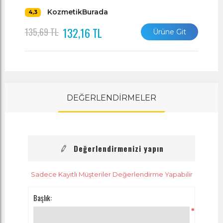
KozmetikBurada
4,3
132,16 TL
135,69 TL
Ürüne Git
DEĞERLENDİRMELER
Değerlendirmenizi yapın
Sadece Kayıtlı Müşteriler Değerlendirme Yapabilir
Başlık:
*