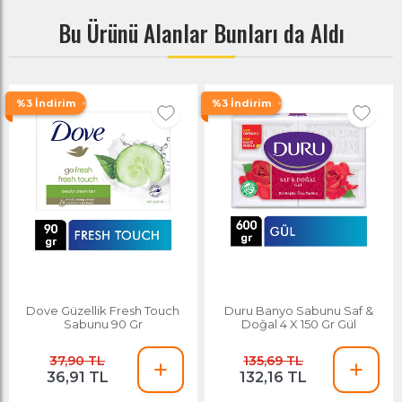
Bu Ürünü Alanlar Bunları da Aldı
%3 İndirim
%3 İndirim
Dove Güzellik Fresh Touch
Duru Banyo Sabunu Saf &
Sabunu 90 Gr
Doğal 4 X 150 Gr Gül
37,90 TL
135,69 TL
36,91 TL
132,16 TL