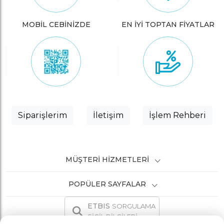
MOBİL CEBİNİZDE
EN İYİ TOPTAN FİYATLAR
Siparişlerim
İletişim
İşlem Rehberi
MÜŞTERI HIZMETLERI
POPÜLER SAYFALAR
ETBIS
SORGULAMA
SİCİL BİLGİLERİ