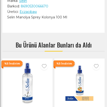
Marka:
Selin
Barkod:
8690530066670
Üretici:
Eczacıbaşı
Selin Manolya Sprey Kolonya 100 Ml
Bu Ürünü Alanlar Bunları da Aldı
%5 İndirim
%5 İndirim