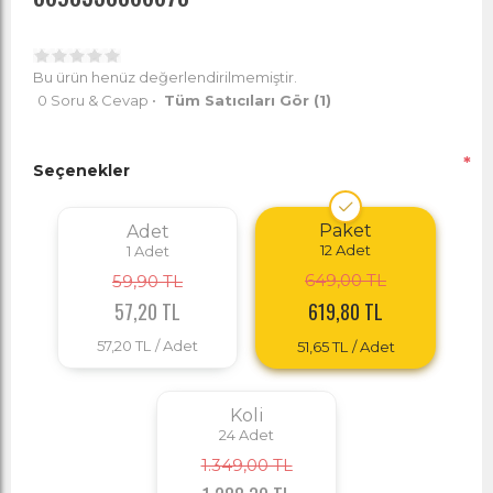
Bu ürün henüz değerlendirilmemiştir.
0 Soru & Cevap
•
Tüm Satıcıları Gör
(1)
*
Seçenekler
Paket
Adet
12
Adet
1
Adet
649,00 TL
59,90 TL
57,20 TL
619,80 TL
57,20 TL
/ Adet
51,65 TL
/ Adet
Koli
24
Adet
1.349,00 TL