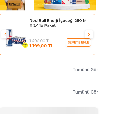
Gillette Blue 3 Tıraş Bıçağı 10'lu
Kartela Comfort Plus
329,95 TL
SEPETE EKLE
289,95 TL
Tümünü Gör
Tümünü Gör