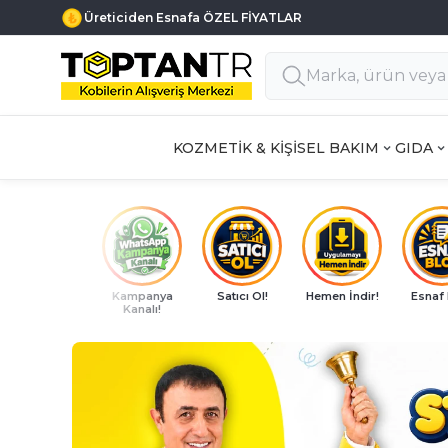
Haftanın 7 Günü MÜŞTERİ DESTEK
KOZMETİK & KİŞİSEL BAKIM
GIDA
Kampanya
Satıcı Ol!
Hemen İndir!
Esnaf
Kanalı!