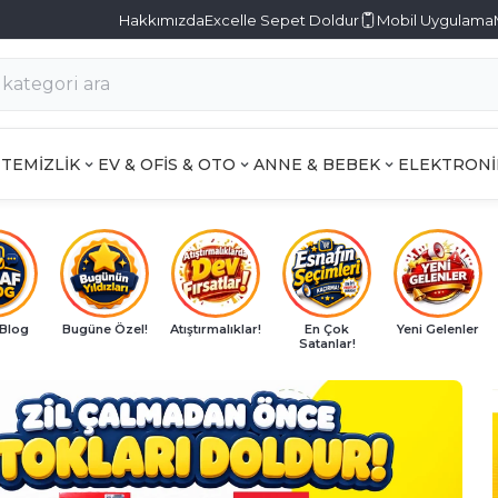
Hakkımızda
Excelle Sepet Doldur
Mobil Uygulama
TEMİZLİK
EV & OFİS & OTO
ANNE & BEBEK
ELEKTRONİ
 Blog
Bugüne Özel!
Atıştırmalıklar!
En Çok
Yeni Gelenler
Satanlar!