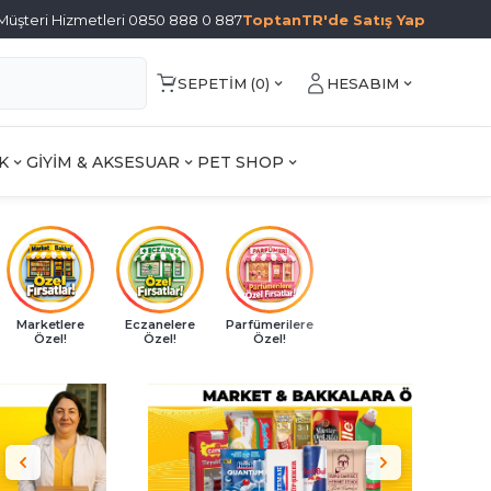
Müşteri Hizmetleri 0850 888 0 887
ToptanTR'de Satış Yap
SEPETIM (
0
)
HESABIM
K
GİYİM & AKSESUAR
PET SHOP
Marketlere
Eczanelere
Parfümerilere
Özel!
Özel!
Özel!