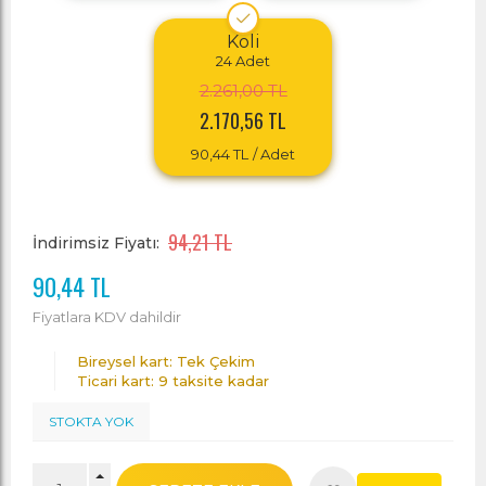
Koli
24
Adet
2.261,00 TL
2.170,56 TL
90,44 TL
/ Adet
94,21 TL
İndirimsiz Fiyatı:
90,44 TL
Fiyatlara KDV dahildir
Bireysel kart: Tek Çekim
Ticari kart: 9 taksite kadar
STOKTA YOK