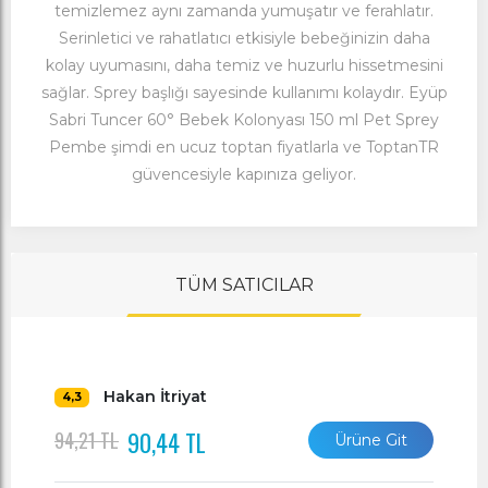
temizlemez aynı zamanda yumuşatır ve ferahlatır.
Serinletici ve rahatlatıcı etkisiyle bebeğinizin daha
kolay uyumasını, daha temiz ve huzurlu hissetmesini
sağlar. Sprey başlığı sayesinde kullanımı kolaydır. Eyüp
Sabri Tuncer 60° Bebek Kolonyası 150 ml Pet Sprey
Pembe şimdi en ucuz toptan fiyatlarla ve ToptanTR
güvencesiyle kapınıza geliyor.
TÜM SATICILAR
Hakan İtriyat
4,3
90,44 TL
94,21 TL
Ürüne Git