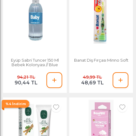
Eyüp Sabri Tuncer 150 Ml
Banat Diş Fırçası Minno Soft
Bebek Kolonyası // Blue
94,21 TL
49,99 TL
90,44 TL
48,69 TL
%4 İndirim