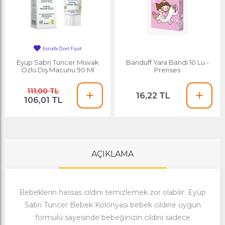
Esnafa Özel Fiyat
Avantajlı Fiyat
Eyüp Sabri Tuncer Misvak
Banduff Yara Bandı 10 Lu -
Özlü Diş Macunu 90 Ml
Prenses
111,00 TL
16,22 TL
106,01 TL
AÇIKLAMA
Bebeklerin hassas cildini temizlemek zor olabilir. Eyüp
Sabri Tuncer Bebek Kolonyası bebek cildine uygun
formülü sayesinde bebeğinizin cildini sadece