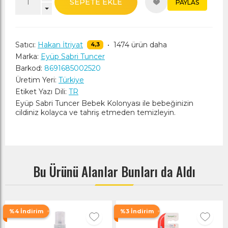
SEPETE EKLE
PAYLAS
Satıcı:
Hakan İtriyat
•
1474 ürün daha
4,3
Marka:
Eyüp Sabri Tuncer
Barkod:
8691685002520
Üretim Yeri:
Türkiye
Etiket Yazı Dili:
TR
Eyüp Sabri Tuncer Bebek Kolonyası ile bebeğinizin
cildiniz kolayca ve tahriş etmeden temizleyin.
Bu Ürünü Alanlar Bunları da Aldı
%4 İndirim
%3 İndirim