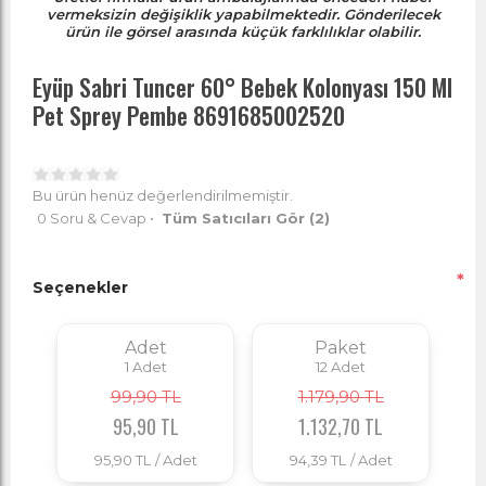
vermeksizin değişiklik yapabilmektedir. Gönderilecek
ürün ile görsel arasında küçük farklılıklar olabilir.
Eyüp Sabri Tuncer 60° Bebek Kolonyası 150 Ml
Pet Sprey Pembe 8691685002520
Bu ürün henüz değerlendirilmemiştir.
0 Soru & Cevap
•
Tüm Satıcıları Gör
(2)
*
Seçenekler
Adet
Paket
1
Adet
12
Adet
99,90 TL
1.179,90 TL
95,90 TL
1.132,70 TL
95,90 TL
/ Adet
94,39 TL
/ Adet