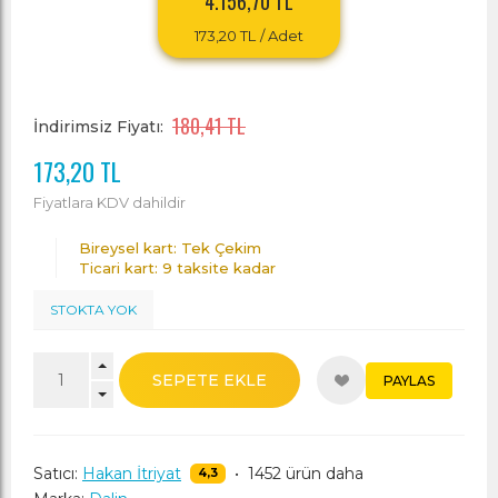
4.156,70 TL
173,20 TL
/ Adet
180,41 TL
İndirimsiz Fiyatı:
173,20 TL
Fiyatlara KDV dahildir
Bireysel kart: Tek Çekim
Ticari kart: 9 taksite kadar
STOKTA YOK
SEPETE EKLE
PAYLAS
Satıcı:
Hakan İtriyat
•
1452 ürün daha
4,3