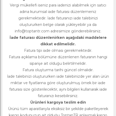
Vergi mükellefi iseniz para iadenizi alabilmek için satıcı
adına kurumsal iade faturası düzenlemeniz
gerekmektedir. İade faturanızı iade talebinizi
oluştururken belge olarak yükleyebilir ya da
info@toptantr.com
adresimize gönderebilirsiniz.
İade faturası düzenlenirken aşağıdaki maddelere
dikkat edilmelidir.
Fatura tipi iade olması gerekmektedir.
Fatura açıklama bölümüne düzenlenen faturanın hangi
siparişe ait olduğu belirtilmelidir.
Fatura oluşturma tarihi güncel olmalıdır.
İade talebinizi oluştururken iade talebinizde yer alan ürün
miktar ve fiyatlarına göre oluşturulmuş örnek bir iade
faturası size gösterilecektir, aynı bilgileri kullanarak iade
faturanızı kesebilirsiniz.
Ürünleri kargoya teslim edin
Ürünü tüm aparatlarıyla eksiksiz bir şekilde paketleyerek
kargo kodunuzun ait olduğu ToptanTR anlaşmalı kargo