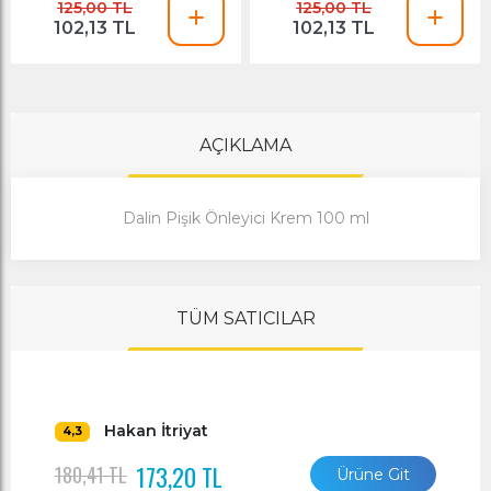
125,00 TL
125,00 TL
102,13 TL
102,13 TL
AÇIKLAMA
Dalin Pişik Önleyici Krem 100 ml
TÜM SATICILAR
Hakan İtriyat
4,3
173,20 TL
180,41 TL
Ürüne Git