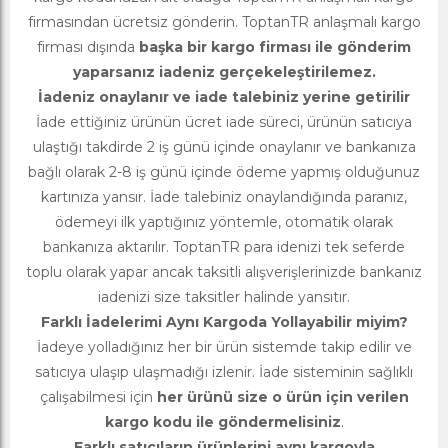
firmasından ücretsiz gönderin. ToptanTR anlaşmalı kargo
firması dışında
başka bir kargo firması ile gönderim
yaparsanız iadeniz gerçekeleştirilemez.
İadeniz onaylanır ve iade talebiniz yerine getirilir
İade ettiğiniz ürünün ücret iade süreci, ürünün satıcıya
ulaştığı takdirde 2 iş günü içinde onaylanır ve bankanıza
bağlı olarak 2-8 iş günü içinde ödeme yapmış olduğunuz
kartınıza yansır. İade talebiniz onaylandığında paranız,
ödemeyi ilk yaptığınız yöntemle, otomatik olarak
bankanıza aktarılır. ToptanTR para idenizi tek seferde
toplu olarak yapar ancak taksitli alışverişlerinizde bankanız
iadenizi size taksitler halinde yansıtır.
Farklı İadelerimi Aynı Kargoda Yollayabilir miyim?
İadeye yolladığınız her bir ürün sistemde takip edilir ve
satıcıya ulaşıp ulaşmadığı izlenir. İade sisteminin sağlıklı
çalışabilmesi için
her ürünü size o ürün için verilen
kargo kodu ile göndermelisiniz
.
Farklı satıcıların ürünlerini aynı kargoyla