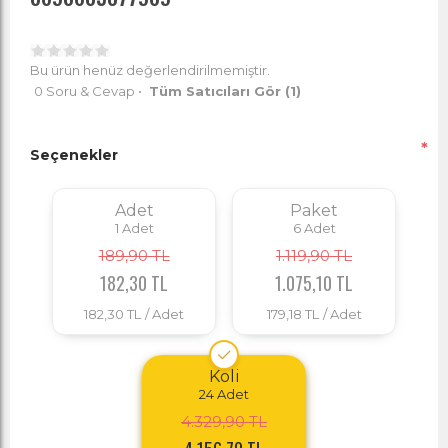
Bu ürün henüz değerlendirilmemiştir.
0 Soru & Cevap
•
Tüm Satıcıları Gör
(1)
*
Seçenekler
Adet
Paket
1
Adet
6
Adet
189,90 TL
1.119,90 TL
182,30 TL
1.075,10 TL
182,30 TL
/ Adet
179,18 TL
/ Adet
Koli
24
Adet
4.329,90 TL