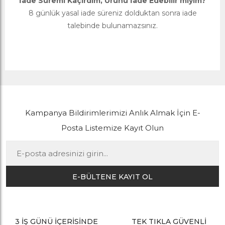
İade Süremi Kaçırdım, Ürünü İade Edebilir miyim?
8 günlük yasal iade süreniz dolduktan sonra iade
talebinde bulunamazsınız.
Kampanya Bildirimlerimizi Anlık Almak İçin E-
Posta Listemize Kayıt Olun
E-BÜLTENE KAYIT OL
3 İŞ GÜNÜ İÇERİSİNDE
TEK TIKLA GÜVENLİ