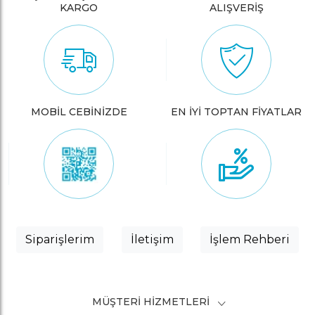
KARGO
ALIŞVERİŞ
MOBİL CEBİNİZDE
EN İYİ TOPTAN FİYATLAR
Siparişlerim
İletişim
İşlem Rehberi
MÜŞTERI HIZMETLERI