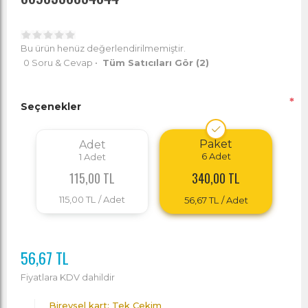
Bu ürün henüz değerlendirilmemiştir.
0 Soru & Cevap
•
Tüm Satıcıları Gör
(2)
*
Seçenekler
Paket
Adet
6
Adet
1
Adet
340,00 TL
115,00 TL
115,00 TL
/ Adet
56,67 TL
/ Adet
56,67 TL
Fiyatlara KDV dahildir
Bireysel kart: Tek Çekim