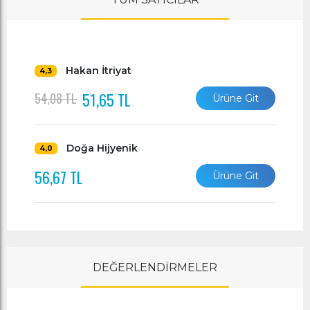
Hakan İtriyat
4,3
51,65 TL
54,08 TL
Ürüne Git
Doğa Hijyenik
4,0
56,67 TL
Ürüne Git
DEĞERLENDİRMELER