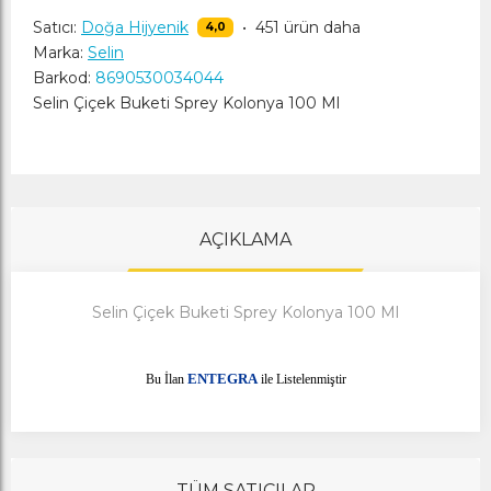
Satıcı:
Doğa Hijyenik
•
451 ürün daha
4,0
Marka:
Selin
Barkod:
8690530034044
Selin Çiçek Buketi Sprey Kolonya 100 Ml
AÇIKLAMA
Selin Çiçek Buketi Sprey Kolonya 100 Ml
E
Bu İlan
NTEGRA
ile Listelenmiştir
TÜM SATICILAR