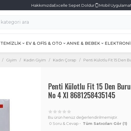
Hakkımızda
Excelle Sepet Doldur
Mobil Uygulama
TEMİZLİK
EV & OFİS & OTO
ANNE & BEBEK
ELEKTRONİ
/
Giyim
/
Kadın Giyim
/
Kadın Çorap
/
Penti Külotlu Fit 15 Den B
Penti Külotlu Fit 15 Den Bur
No 4 Xl 8681258435145
Bu ürün henüz değerlendirilmemiştir.
0 Soru & Cevap
•
Tüm Satıcıları Gör
(1)