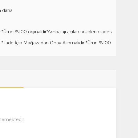
n daha
. *Ürün %100 orijinaldir*Ambalajı açılan ürünlerin iadesi
ade. * İade İçin Mağazadan Onay Alınmalıdır *Ürün %100
ilmemektedir