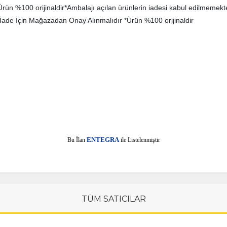
 *Ürün %100 orijinaldir*Ambalajı açılan ürünlerin iadesi kabul edilmemekt
 * İade İçin Mağazadan Onay Alınmalıdır *Ürün %100 orijinaldir
E
Bu İlan
NTEGRA
ile Listelenmiştir
TÜM SATICILAR