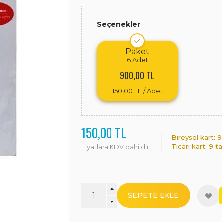
Seçenekler
Paket
6
Adet
900,00 TL
150,00 TL
/ Adet
150,00 TL
Bireysel kart: 
Ticari kart: 9 t
Fiyatlara KDV dahildir
SEPETE EKLE