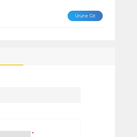
Ürüne Git
*