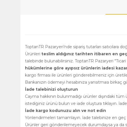
ToptanTR Pazaryeri’nde sipariş tutarları satıcılara d
Ürünleri
teslim aldığınız tarihten itibaren en ge
talebinde bulunabilirsiniz. ToptanTR Pazaryeri "Ticar
hükümlerine göre ayıpsız ürünlerin iadesi kazanılm
kargo firması ile ürünleri gönderebilmeniz için üretile
Bankanızın ödemeyi hesabınıza yansıtması birkaç gün
İade talebinizi oluşturun
Cayma hakkının bulunmadığı ürünler dışındaki tüm ürü
istediğiniz ürünü bulun ve iade oluştura tıklayın. İad
İade kargo kodunuzu alın ve not edin
Yönlendirmeleri tamamlayın. İade talebinize en geç 2
Ürünler geri gönderilemeyecek durumdaysa ya da satı