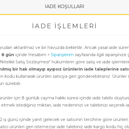
İADE KOŞULLARI
İADE İŞLEMLERI
oğrudan aktarılmaz ve bir havuzda bekletilir. Ancak yasal iade süre
ç 8 gün
içinde Hesabım >
Siparişlerim
sayfasında ilgili siparişinize 
i Nitelikli Satış Sözleşmesi" hükümlerin göre satış ve iade işlemle
ış bir hak olmayıp ayıpsız ürünlerin iade taleplerine satıcının
n kodu kullanarak ürünleri satıcıya geri gönderebilirsiniz. Ürünler sa
 sürebilir.
nler için 8 günlük cayma hakkı süresi içinde iade talebi oluşturab
e etmek istediğiniz miktarı, iade nedeninizi ve talebinizi seçerek ia
 iş günü içinde yanıt gelecek ve satıcının tercihine göre ürünleri
cı ürünleri geri istemezse iade talebiniz iade kargo kodu hiç ol