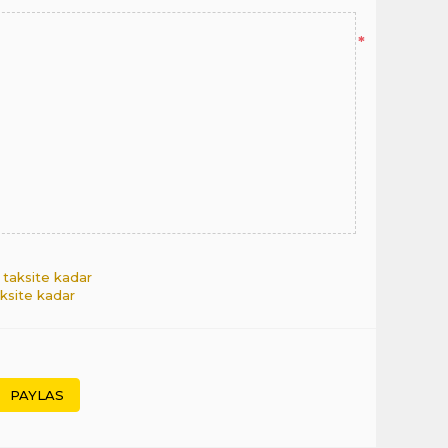
*
9 taksite kadar
aksite kadar
PAYLAS