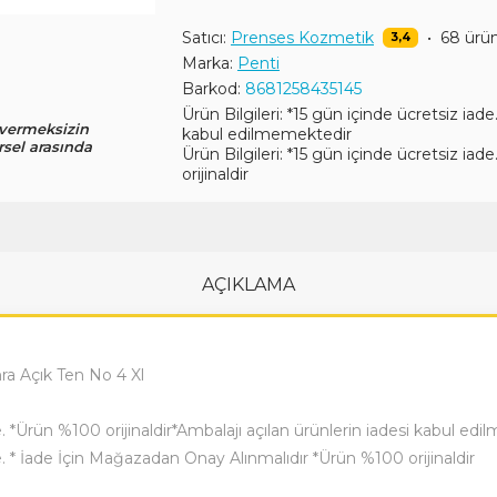
Satıcı:
Prenses Kozmetik
•
68 ürü
3,4
Marka:
Penti
Barkod:
8681258435145
Ürün Bilgileri: *15 gün içinde ücretsiz iade
 vermeksizin
kabul edilmemektedir
rsel arasında
Ürün Bilgileri: *15 gün içinde ücretsiz i
orijinaldir
AÇIKLAMA
ra Açık Ten No 4 Xl
de. *Ürün %100 orijinaldir*Ambalajı açılan ürünlerin iadesi kabul ed
de. * İade İçin Mağazadan Onay Alınmalıdır *Ürün %100 orijinaldir