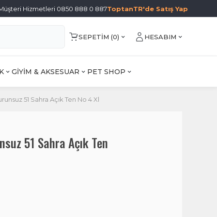
Müşteri Hizmetleri 0850 888 0 887
ToptanTR'de Satış Yap
SEPETIM (
0
)
HESABIM
K
GİYİM & AKSESUAR
PET SHOP
urunsuz 51 Sahra Açık Ten No 4 Xl
unsuz 51 Sahra Açık Ten