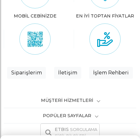
MOBİL CEBİNİZDE
EN İYİ TOPTAN FİYATLAR
Siparişlerim
İletişim
İşlem Rehberi
MÜŞTERI HIZMETLERI
POPÜLER SAYFALAR
ETBIS
SORGULAMA
SİCİL BİLGİLERİ