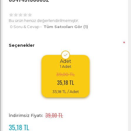
Bu ürün henüz değerlendirilmemiştir.
0 Soru & Cevap
•
Tüm Satıcıları Gör
(1)
*
Seçenekler
Adet
1
Adet
39,00 TL
35,18 TL
35,18 TL
/ Adet
39,00 TL
İndirimsiz Fiyatı:
35,18 TL