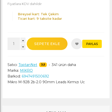
Fiyatlara KDV dahildir
Bireysel kart: Tek Çekim
Ticari kart: 9 taksite kadar
SEPETE EKLE
PAYLAS
Satıcı:
ToptanNet
•
341 ürün daha
3,5
Marka:
MİKRO
Barkod:
6947491500692
Mıkro M-928 2b-2.0 90mm Leads Kırmızı Uc