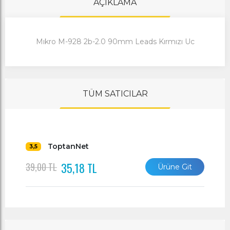
AÇIKLAMA
Mıkro M-928 2b-2.0 90mm Leads Kırmızı Uc
TÜM SATICILAR
ToptanNet
3,5
35,18 TL
39,00 TL
Ürüne Git